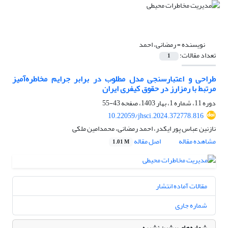
نویسنده =
رمضانی، احمد
تعداد مقالات:
1
طراحی و اعتبارسنجی مدل مطلوب در برابر جرایم مخاطره‌آمیز
مرتبط با رمزارز در حقوق کیفری ایران
دوره 11، شماره 1، بهار 1403، صفحه
43-55
10.22059/jhsci.2024.372778.816
نازنین عباس پور ایکدر، احمد رمضانی، محمدامین ملکی
مشاهده مقاله
اصل مقاله
1.01 M
مقالات آماده انتشار
شماره جاری
شماره‌های پیشین نشریه