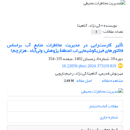
نویسنده =
کی نژاد، آناهیتا
تعداد مقالات:
1
تأثیر کارست‌زایی در مدیریت مخاطرات منابع آب براساس
فاکتورهای فیزیکوشیمایی اب (منطقۀ پژوهش: ولی‌آباد – هزارچم)
دوره 10، شماره 4، زمستان 1402، صفحه
335-354
10.22059/jhsci.2024.373119.819
مهرنوش قدیمی، آناهیتا کی نژاد، رحیم نارویی
مشاهده مقاله
اصل مقاله
2.69 M
مقالات آماده انتشار
شماره جاری
شماره‌های پیشین نشریه