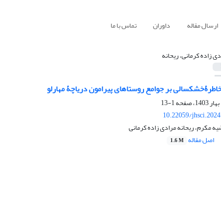
ارسال مقاله
داوران
تماس با ما
دی زاده کرمانی، ریحانه
خاطرۀخشکسالی بر جوامع روستاهای پیرامون دریاچۀ مهارلو
1-13
10.22059/jhsci.202
ه مکرم، ریحانه مرادی زاده کرمانی
اصل مقاله
1.6 M