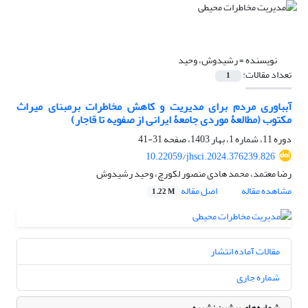
نویسنده =
رشیدوش، وحید
تعداد مقالات:
1
آبباوری مردم برای مدیریت و کاهش مخاطرات برمبنای میراث
مکتوب (مطالعۀ موردی جامعۀ ایرانی از صفویه تا قاجار)
دوره 11، شماره 1، بهار 1403، صفحه
31-41
10.22059/jhsci.2024.376239.826
رضا معتمد، محمد هادی منصور لکورچ، وحید رشیدوش
مشاهده مقاله
اصل مقاله
1.22 M
مقالات آماده انتشار
شماره جاری
شماره‌های پیشین نشریه