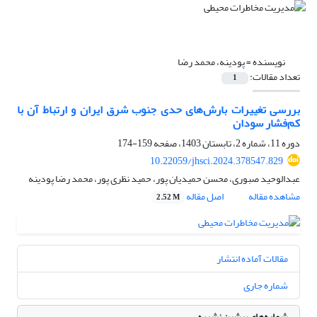
نویسنده =
پودینه، محمد رضا
تعداد مقالات:
1
بررسی تغییرات بارش‌های حدی جنوب شرق ایران و ارتباط آن با
کم‌فشار سودان
دوره 11، شماره 2، تابستان 1403، صفحه
159-174
10.22059/jhsci.2024.378547.829
عبدالوحید صبوری، محسن حمیدیان پور، حمید نظری پور، محمد رضا پودینه
مشاهده مقاله
اصل مقاله
2.52 M
مقالات آماده انتشار
شماره جاری
شماره‌های پیشین نشریه