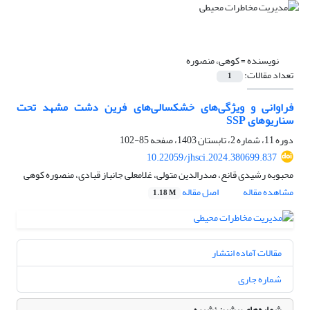
نویسنده =
کوهی، منصوره
تعداد مقالات:
1
فراوانی و ویژگی‌های خشکسالی‌های فرین دشت مشهد تحت
سناریوهای SSP
دوره 11، شماره 2، تابستان 1403، صفحه
85-102
10.22059/jhsci.2024.380699.837
محبوبه رشیدی قانع، صدرالدین متولی، غلامعلی جانباز قبادی، منصوره کوهی
مشاهده مقاله
اصل مقاله
1.18 M
مقالات آماده انتشار
شماره جاری
شماره‌های پیشین نشریه