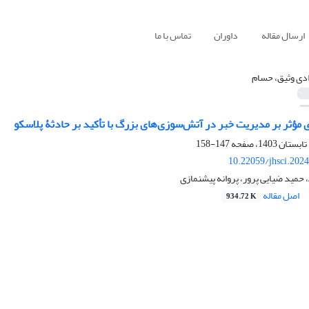
ارسال مقاله
داوران
تماس با ما
دی وثیق، حسام
ی مؤثر بر مدیریت خبر در آتش‌سوزی‌های بزرگ با تأکید بر حادثۀ پلاسکو
147-158
10.22059/jhsci.202
حمید ضیایی پرور، پروانه پیشنمازی
اصل مقاله
934.72 K