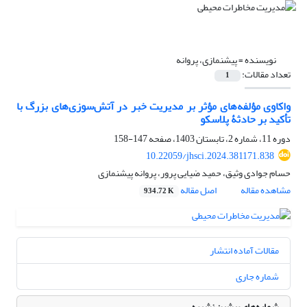
نویسنده =
پیشنمازی، پروانه
تعداد مقالات:
1
واکاوی مؤلفه‌های مؤثر بر مدیریت خبر در آتش‌سوزی‌های بزرگ با
تأکید بر حادثۀ پلاسکو
دوره 11، شماره 2، تابستان 1403، صفحه
147-158
10.22059/jhsci.2024.381171.838
حسام جوادی وثیق، حمید ضیایی پرور، پروانه پیشنمازی
مشاهده مقاله
اصل مقاله
934.72 K
مقالات آماده انتشار
شماره جاری
شماره‌های پیشین نشریه