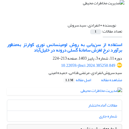
نویسنده =
انفرادی، سیدسروش
تعداد مقالات:
1
استفاده از سن‌یابی به روش لومینسانس نوری کوارتز به‌منظور
برآورد نرخ لغزش سامانۀ گسلی درونه در خلیل‌آباد
دوره 11، شماره 3، پاییز 1403، صفحه
213-224
10.22059/jhsci.2024.385250.849
سیدسروش انفرادی، مرتضی فتاحی، حمیده امینی
مشاهده مقاله
اصل مقاله
1.1 M
مقالات آماده انتشار
شماره جاری
شماره‌های پیشین نشریه