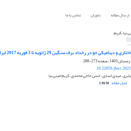
ارسال مقاله
داوران
تماس با ما
ی نیا، کریم
امیکی جو در رخداد برف سنگین 29 ژانویه تا 3 فوریه 2017 ایران و مخاطرات آن
273-288
10.22059/jhsci.202
یابری، مهدی اسدی، حسن حاجی محمدی، کریم امینی نیا
اصل مقاله
1.96 M