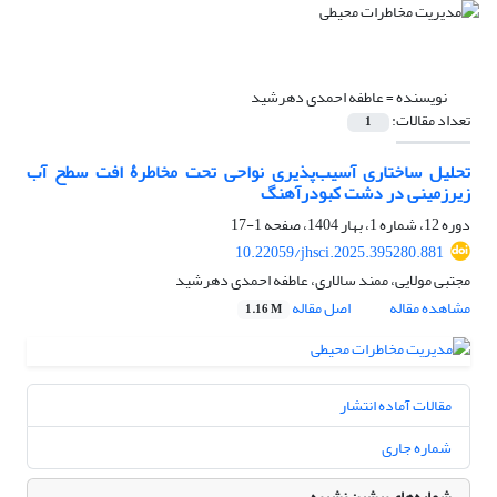
نویسنده =
عاطفه احمدی دهرشید
تعداد مقالات:
1
تحلیل ساختاری آسیب‌پذیری نواحی تحت مخاطرۀ افت سطح آب
زیرزمینی در دشت کبودرآهنگ
دوره 12، شماره 1، بهار 1404، صفحه
1-17
10.22059/jhsci.2025.395280.881
مجتبی مولایی، ممند سالاری، عاطفه احمدی دهرشید
مشاهده مقاله
اصل مقاله
1.16 M
مقالات آماده انتشار
شماره جاری
شماره‌های پیشین نشریه