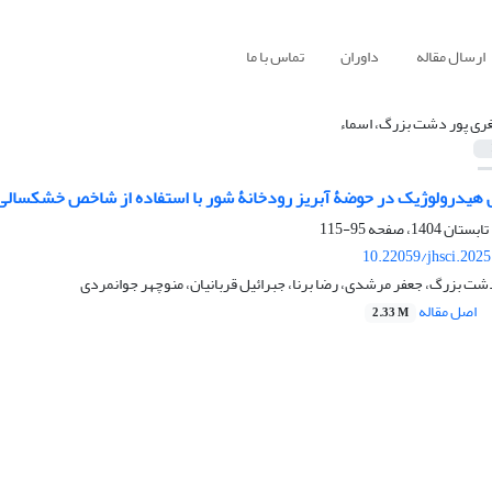
ارسال مقاله
داوران
تماس با ما
ری پور دشت بزرگ، اسماء
درولوژیک در حوضۀ آبریز رودخانۀ شور با استفاده از شاخص خشکسالی جریان
95-115
10.22059/jhsci.202
شت بزرگ، جعفر مرشدی، رضا برنا، جبرائیل قربانیان، منوچهر جوانمردی
اصل مقاله
2.33 M