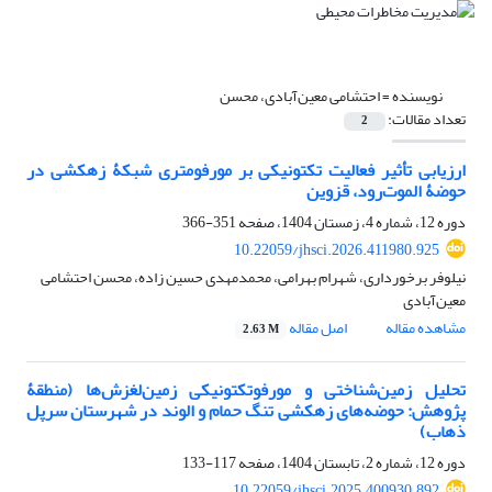
نویسنده =
احتشامی معین‌آبادی، محسن
تعداد مقالات:
2
ارزیابی تأثیر فعالیت تکتونیکی بر مورفومتری شبکۀ زهکشی در
حوضۀ الموت‌رود، قزوین
دوره 12، شماره 4، زمستان 1404، صفحه
351-366
10.22059/jhsci.2026.411980.925
نیلوفر برخورداری، شهرام بهرامی، محمدمهدی حسین زاده، محسن احتشامی
معین‌آبادی
مشاهده مقاله
اصل مقاله
2.63 M
تحلیل زمین‌شناختی و مورفوتکتونیکی زمین‌لغزش‌ها (منطقۀ
پژوهش: حوضه‌های زهکشی تنگ حمام و الوند در شهرستان سرپل
ذهاب)
دوره 12، شماره 2، تابستان 1404، صفحه
117-133
10.22059/jhsci.2025.400930.892