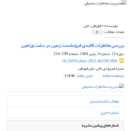
نویسنده =
قویطن، علی
تعداد مقالات:
1
بررسی مخاطرات کالبدی فرونشست زمین در دشت ورامین
دوره 12، شماره 3، پاییز 1404، صفحه
199-214
10.22059/jhsci.2025.401565.894
منیژه قهرودی تالی، علی قویطن
مشاهده مقاله
اصل مقاله
1.76 M
مقالات آماده انتشار
شماره جاری
شماره‌های پیشین نشریه