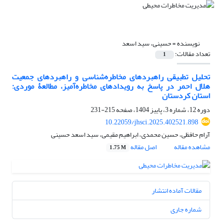
نویسنده =
حسینی، سید اسعد
تعداد مقالات:
1
تحلیل تطبیقی راهبردهای مخاطره‌شناسی و راهبردهای جمعیت
هلال احمر در پاسخ به رویدادهای مخاطره‌آمیز، مطالعۀ موردی:
استان کردستان
دوره 12، شماره 3، پاییز 1404، صفحه
215-231
10.22059/jhsci.2025.402521.898
آرام حافظی، حسین محمدی، ابراهیم مقیمی، سید اسعد حسینی
مشاهده مقاله
اصل مقاله
1.75 M
مقالات آماده انتشار
شماره جاری