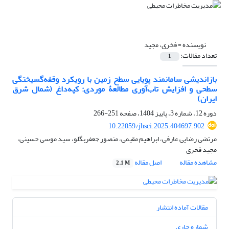
نویسنده =
فخری، مجید
تعداد مقالات:
1
بازاندیشی سامانمند پویایی سطح زمین با رویکرد وقفه‌گسیختگی
سطحی و افزایش تاب‌آوری مطالعۀ موردی: کپه‌داغ (شمال شرق
ایران)
دوره 12، شماره 3، پاییز 1404، صفحه
251-266
10.22059/jhsci.2025.404697.902
مرتضی رضایی عارفی، ابراهیم مقیمی، منصور جعفر‌بگلو، سید موسی حسینی،
مجید فخری
مشاهده مقاله
اصل مقاله
2.1 M
مقالات آماده انتشار
شماره جاری