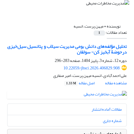
نویسنده =
میهن پرست، انسیه
تعداد مقالات:
1
تحلیل مؤلفه‌های دانش بومی مدیریت سیلاب و پتانسیل سیل‌خیزی
درحوضۀ آبخیز کن- سولقان
دوره 12، شماره 3، پاییز 1404، صفحه
283-296
10.22059/jhsci.2026.406829.908
علی احمدآبادی، انسیه میهن پرست، امیر صفاری
مشاهده مقاله
اصل مقاله
1.33 M
مقالات آماده انتشار
شماره جاری
شماره‌های پیشین نشریه