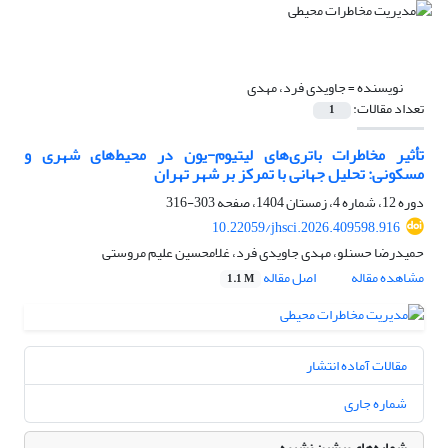
نویسنده =
جاویدی فرد، مهدی
تعداد مقالات:
1
تأثیر مخاطرات باتری‌های لیتیوم-یون در محیط‌های شهری و
مسکونی: تحلیل جهانی با تمرکز بر شهر تهران
دوره 12، شماره 4، زمستان 1404، صفحه
303-316
10.22059/jhsci.2026.409598.916
حمیدرضا حسنلو، مهدی جاویدی فرد، غلامحسین علیم مروستی
مشاهده مقاله
اصل مقاله
1.1 M
مقالات آماده انتشار
شماره جاری
شماره‌های پیشین نشریه