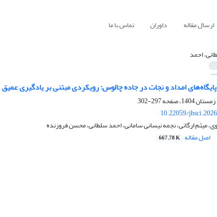
ارسال مقاله
داوران
تماس با ما
انی، احمد
 پایگاه‌های امداد و نجات در جاده چالوس: رویکردی مبتنی بر یادگیری عمیق
297-302
10.22059/jhsci.202
، میثم ارگانی، نجمه نیسانی سامانی، احمد سلطانی، محسن فروزنده
اصل مقاله
667.78 K