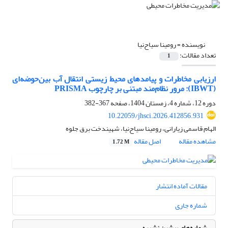
نویسنده =
رومینا سیاح‌نیا
تعداد مقالات:
1
ارزیابی مخاطرات و پیامدهای محیط ‌زیستی انتقال آب بین‌حوضه‌ای
(IBWT): مرور نظام‌مند مبتنی بر چارچوب PRISMA
دوره 12، شماره 4، زمستان 1404، صفحه
367-382
10.22059/jhsci.2026.412856.931
الهام قاسمی زیارانی، رومینا سیاح‌نیا، شهیندخت برق جلوه
مشاهده مقاله
اصل مقاله
1.72 M
مقالات آماده انتشار
شماره جاری
شماره‌های پیشین نشریه