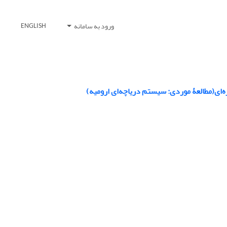
ورود به سامانه
ENGLISH
ره‌ای(مطالعۀ موردی: سیستم دریاچه‌ای ارومیه)