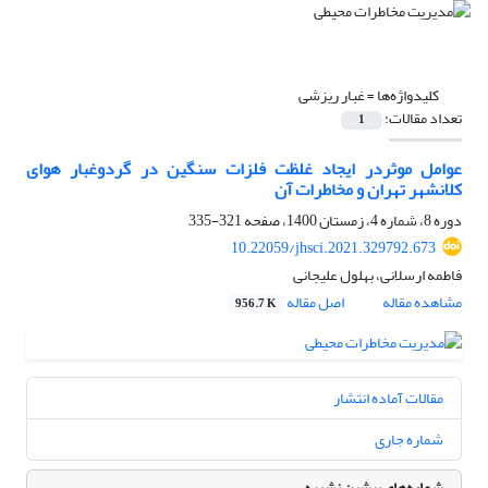
کلیدواژه‌ها =
غبار ریزشی
تعداد مقالات:
1
عوامل موثردر ایجاد غلظت فلزات سنگین در گردوغبار هوای
کلانشهر تهران و مخاطرات آن
دوره 8، شماره 4، زمستان 1400، صفحه
321-335
10.22059/jhsci.2021.329792.673
فاطمه ارسلانی، بهلول علیجانی
مشاهده مقاله
اصل مقاله
956.7 K
مقالات آماده انتشار
شماره جاری
شماره‌های پیشین نشریه