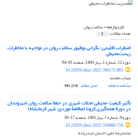
کلیدواژه‌ها =
سلامت روان
تعداد مقالات:
2
اضطراب اقلیمی: نگرانی نوظهور سلامت روان در مواجهه با مخاطرات
زیست‌محیطی
دوره 12، شماره 1، بهار 1404، صفحه
81-94
10.22059/jhsci.2025.396172.883
مهتاب معتمد
مشاهده مقاله
اصل مقاله
901.23 K
تأثیر کیفیت محیطی محلات شهری در حفظ سلامت روان شهروندان
در دورۀ همه‌گیری کرونا (مطالعۀ موردی: شهر کرمانشاه)
دوره 9، شماره 1، بهار 1401، صفحه
17-30
10.22059/jhsci.2022.339460.710
محمدرضا حقی، احسان حیدرزاده