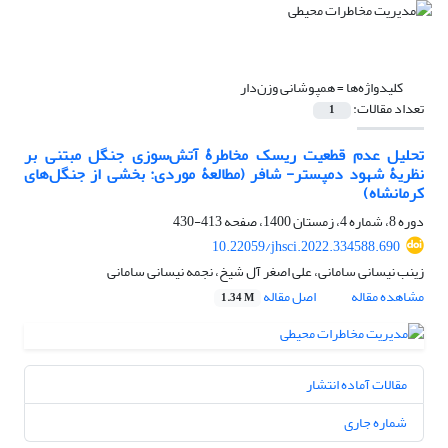
کلیدواژه‌ها =
همپوشانی وزن‌دار
تعداد مقالات:
1
تحلیل عدم قطعیت ریسک مخاطرۀ آتش‌سوزی جنگل مبتنی بر
نظریۀ شهود دمپستر- شافر (مطالعۀ موردی: بخشی از جنگل‌های
کرمانشاه)
دوره 8، شماره 4، زمستان 1400، صفحه
413-430
10.22059/jhsci.2022.334588.690
زینب نیسانی سامانی، علی اصغر آل شیخ، نجمه نیسانی سامانی
مشاهده مقاله
اصل مقاله
1.34 M
مقالات آماده انتشار
شماره جاری