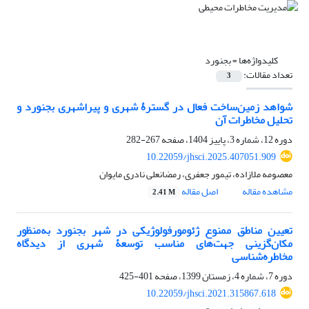
کلیدواژه‌ها =
بجنورد
تعداد مقالات:
3
شواهد زمین‌ساخت فعال در گسترۀ شهری و پیراشهری بجنورد و
تحلیل مخاطرات آن
دوره 12، شماره 3، پاییز 1404، صفحه
267-282
10.22059/jhsci.2025.407051.909
معصومه ملازاده، تیمور جعفری، رمضانعلی نادری مایوان
مشاهده مقاله
اصل مقاله
2.41 M
تعیین مناطق ممنوع ژئومورفولوژیکی در شهر بجنورد به‌منظور
مکان‌گزینی جهت‌های مناسب توسعۀ شهری از دیدگاه
مخاطره‌شناسی
دوره 7، شماره 4، زمستان 1399، صفحه
401-425
10.22059/jhsci.2021.315867.618