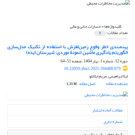
کلیدواژه‌ها =
خسارات جانی و مالی
تعداد مقالات:
1
پهنه‌بندی خطر وقوع زمین‌لغزش با استفاده از تکنیک مدل‌سازی
الگوریتم یادگیری ماشین (نمونۀ موردی: شهرستان ایذه)
دوره 12، شماره 1، بهار 1404، صفحه
51-64
10.22059/jhsci.2025.394488.879
لیلا ابراهیمی، مریم ایلانلو
مشاهده مقاله
اصل مقاله
1.35 M
مقالات آماده انتشار
شماره جاری
شماره‌های پیشین نشریه