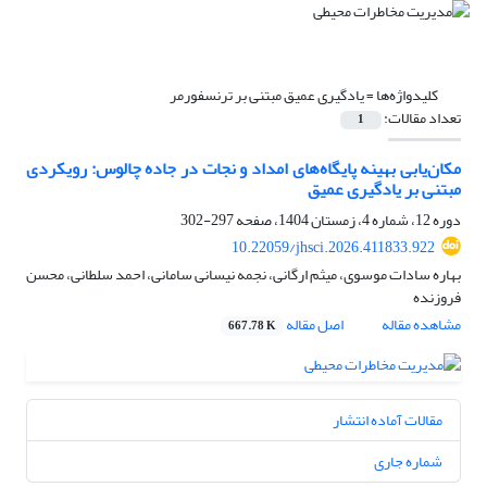
کلیدواژه‌ها =
یادگیری عمیق مبتنی بر ترنسفورمر
تعداد مقالات:
1
مکان‌یابی بهینه پایگاه‌های امداد و نجات در جاده چالوس: رویکردی
مبتنی بر یادگیری عمیق
دوره 12، شماره 4، زمستان 1404، صفحه
297-302
10.22059/jhsci.2026.411833.922
بهاره سادات موسوی، میثم ارگانی، نجمه نیسانی سامانی، احمد سلطانی، محسن
فروزنده
مشاهده مقاله
اصل مقاله
667.78 K
مقالات آماده انتشار
شماره جاری