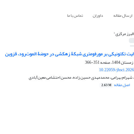
ارسال مقاله
داوران
تماس با ما
البرز مرکزی"
فعالیت تکتونیکی بر مورفومتری شبکۀ زهکشی در حوضۀ الموت‌رود، قزوین
351-366
10.22059/jhsci.202
، شهرام بهرامی، محمدمهدی حسین زاده، محسن احتشامی معین‌آبادی
اصل مقاله
2.63 M