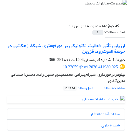
کلیدواژه‌ها =
"حوضه الموت‌رود "
تعداد مقالات:
1
ارزیابی تأثیر فعالیت تکتونیکی بر مورفومتری شبکۀ زهکشی در
حوضۀ الموت‌رود، قزوین
دوره 12، شماره 4، زمستان 1404، صفحه
351-366
10.22059/jhsci.2026.411980.925
نیلوفر برخورداری، شهرام بهرامی، محمدمهدی حسین زاده، محسن احتشامی
معین‌آبادی
مشاهده مقاله
اصل مقاله
2.63 M
مقالات آماده انتشار
شماره جاری