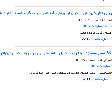
ینی خطرپذیری ایران در برابر بیماری آنفلوانزای پرندگان با استفاده از منط
303-317
10.22059/jhsci.201
یثم ارگانی، فاطمه مافی
اصل مقاله
764.06 K
ۀ عصبی مصنوعی با فرایند تحلیل سلسله‌مراتبی در ارزیابی خطر زمین‌لغ
225-250
10.22059/jhsc
محمدحسین رضائی مقدم، محمدرضا نیکجو، خلیل ولی زاده کامران
اصل مقاله
558.04 K