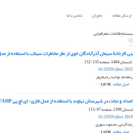
ارسال مقاله
داوران
تماس با ما
یستم اطلاعات جغرافیایی
نی کارخانۀ سیمان آذرآبادگان خوی از نظر مخاطرات سیلاب با استفاده از مدل EREC
135-152
10.22059/jhsci.202
قدم، توحید رحیم پور
اصل مقاله
3.07 M
امداد و نجات در شهرستان نهاوند با استفاده از مدل فازی- ای اچ پی FAHP
97-115
10.22059/jhsci.201
رضا کرمی، محمود سوری
اصل مقاله
1.14 M