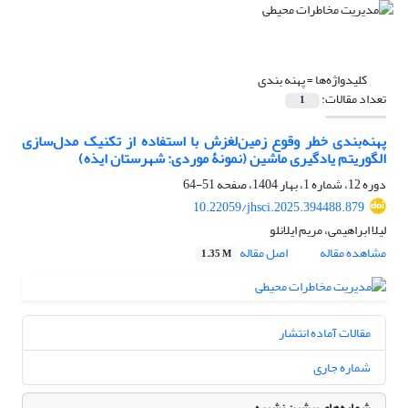
کلیدواژه‌ها =
پهنه بندی
تعداد مقالات:
1
پهنه‌بندی خطر وقوع زمین‌لغزش با استفاده از تکنیک مدل‌سازی
الگوریتم یادگیری ماشین (نمونۀ موردی: شهرستان ایذه)
دوره 12، شماره 1، بهار 1404، صفحه
51-64
10.22059/jhsci.2025.394488.879
لیلا ابراهیمی، مریم ایلانلو
مشاهده مقاله
اصل مقاله
1.35 M
مقالات آماده انتشار
شماره جاری
شماره‌های پیشین نشریه