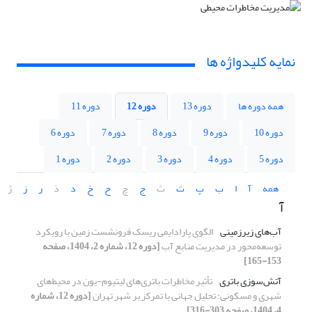
نمایه کلیدواژه ها
همه دوره ها
دوره 13
دوره 12
دوره 11
دوره 10
دوره 9
دوره 8
دوره 7
دوره 6
دوره 5
دوره 4
دوره 3
دوره 2
دوره 1
همه
آ
ا
ب
پ
ت
ث
ج
چ
ح
خ
د
ذ
ر
ز
ژ
آ
آب‌های زیرزمینی
الگوی پارادایمی ریسک فرونشست زمین با رویکرد
توسعه‌محور در مدیریت منابع آب
[دوره 12، شماره 2، 1404، صفحه
153-165]
آتش‌سوزی باتری
تأثیر مخاطرات باتری‌های لیتیوم-یون در محیط‌های
شهری و مسکونی: تحلیل جهانی با تمرکز بر شهر تهران
[دوره 12، شماره
4، 1404، صفحه 303-316]