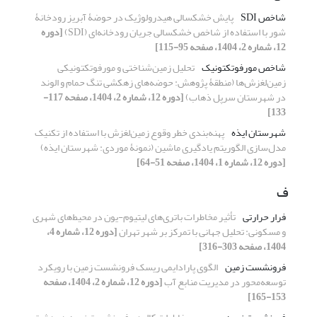
شاخص SDI
پایش خشکسالی هیدرولوژیک در حوضۀ آبریز رودخانۀ
شور با استفاده از شاخص خشکسالی جریان رودخانه‌ای (SDI)
[دوره
12، شماره 2، 1404، صفحه 95-115]
شاخص مورفوتکتونیک
تحلیل زمین‌شناختی و مورفوتکتونیکی
زمین‌لغزش‌ها (منطقۀ پژوهش: حوضه‌های زهکشی تنگ حمام و الوند
در شهرستان سرپل ذهاب)
[دوره 12، شماره 2، 1404، صفحه 117-
133]
شهرستان ایذه
پهنه‌بندی خطر وقوع زمین‌لغزش با استفاده از تکنیک
مدل‌سازی الگوریتم یادگیری ماشین (نمونۀ موردی: شهرستان ایذه)
[دوره 12، شماره 1، 1404، صفحه 51-64]
ف
فرار حرارتی
تأثیر مخاطرات باتری‌های لیتیوم-یون در محیط‌های شهری
و مسکونی: تحلیل جهانی با تمرکز بر شهر تهران
[دوره 12، شماره 4،
1404، صفحه 303-316]
فرونشست زمین
الگوی پارادایمی ریسک فرونشست زمین با رویکرد
توسعه‌محور در مدیریت منابع آب
[دوره 12، شماره 2، 1404، صفحه
153-165]