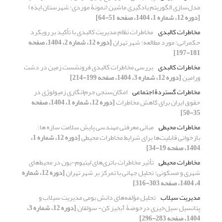
مدل‌سازی الگوریتم یادگیری ماشین (نمونۀ موردی: شهرستان ایذه)
[دوره 12، شماره 1، 1404، صفحه 51-64]
مخاطرات کالبدی
مخاطرات نظام مدیریت کالبدی با تأکید بر رویکرد
حکمرانی؛ مورد مطالعه: شهر تهران
[دوره 12، شماره 2، 1404، صفحه
181-197]
مخاطرات کالبدی
بررسی مخاطرات کالبدی فرونشست زمین در دشت
ورامین
[دوره 12، شماره 3، 1404، صفحه 199-214]
مخاطرات گستردۀ اجتماعی
امکان‌سنجی جرم‌انگاری زمیولوژی در
حقوق ایران برای کاهش مخاطرات
[دوره 12، شماره 1، 1404، صفحه
35-50]
مخاطرات محیطی
مبانی معرفتی مهندسی پایش سلامت سازه ها؛
بازخوانی قابلیت‌ها برای شرایط مخاطرات محیطی
[دوره 12، شماره 1،
1404، صفحه 19-34]
مخاطرات محیطی
تأثیر مخاطرات باتری‌های لیتیوم-یون در محیط‌های
شهری و مسکونی: تحلیل جهانی با تمرکز بر شهر تهران
[دوره 12، شماره
4، 1404، صفحه 303-316]
مدیریت سیلاب
تحلیل مؤلفه‌های دانش بومی مدیریت سیلاب و
پتانسیل سیل‌خیزی درحوضۀ آبخیز کن- سولقان
[دوره 12، شماره 3،
1404، صفحه 283-296]