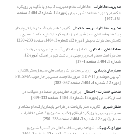
مدیریت مخاطرات
مخاطرات نظام مدیریت کالبدی با تأکید بر رویکرد
حکمرانی؛ مورد مطالعه: شهر تهران
[دوره 12، شماره 2، 1404، صفحه
181-197]
مدیریت مخاطرات زیست‌محیطی
کاربرد هنر بازیافت در طراحی پایدار
پارک‌ها و فضاهای سبز شهر تبریز با رویکرد ارتقای جذابیت بصری و
کاهش مخاطرات محیطی
[دوره 12، شماره 3، 1404، صفحه 233-250]
معادله‌های ساختاری
تحلیل ساختاری آسیب‌پذیری نواحی تحت
مخاطرۀ افت سطح آب زیرزمینی در دشت کبودرآهنگ
[دوره 12،
شماره 1، 1404، صفحه 1-17]
معیارهای پایداری
ارزیابی مخاطرات و پیامدهای محیط ‌زیستی انتقال
آب بین‌حوضه‌ای (IBWT): مرور نظام‌مند مبتنی بر چارچوب PRISMA
[دوره 12، شماره 4، 1404، صفحه 367-382]
منحنی خسارت - احتمال
برآورد خطرپذیری اقتصادی سیلاب در
استان گلستان
[دوره 12، شماره 4، 1404، صفحه 333-349]
منظر شهری
کاربرد هنر بازیافت در طراحی پایدار پارک‌ها و فضاهای
سبز شهر تبریز با رویکرد ارتقای جذابیت بصری و کاهش مخاطرات
محیطی
[دوره 12، شماره 3، 1404، صفحه 233-250]
مورفوتکتونیک
شواهد زمین‌ساخت فعال در گسترۀ شهری و
پیراشهری بجنورد و تحلیل مخاطرات آن
[دوره 12، شماره 3، 1404،