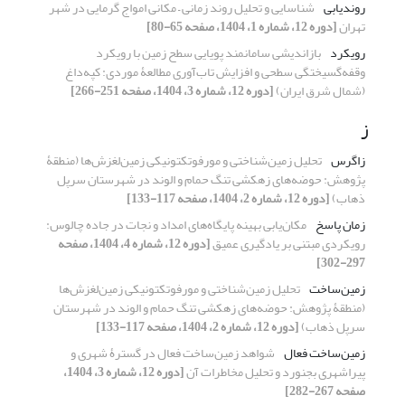
روندیابی
شناسایی و تحلیل روند زمانی – مکانی امواج گرمایی در شهر
تهران
[دوره 12، شماره 1، 1404، صفحه 65-80]
رویکرد
بازاندیشی سامانمند پویایی سطح زمین با رویکرد
وقفه‌گسیختگی سطحی و افزایش تاب‌آوری مطالعۀ موردی: کپه‌داغ
(شمال شرق ایران)
[دوره 12، شماره 3، 1404، صفحه 251-266]
ز
زاگرس
تحلیل زمین‌شناختی و مورفوتکتونیکی زمین‌لغزش‌ها (منطقۀ
پژوهش: حوضه‌های زهکشی تنگ حمام و الوند در شهرستان سرپل
ذهاب)
[دوره 12، شماره 2، 1404، صفحه 117-133]
زمان پاسخ
مکان‌یابی بهینه پایگاه‌های امداد و نجات در جاده چالوس:
رویکردی مبتنی بر یادگیری عمیق
[دوره 12، شماره 4، 1404، صفحه
297-302]
زمین‌ساخت
تحلیل زمین‌شناختی و مورفوتکتونیکی زمین‌لغزش‌ها
(منطقۀ پژوهش: حوضه‌های زهکشی تنگ حمام و الوند در شهرستان
سرپل ذهاب)
[دوره 12، شماره 2، 1404، صفحه 117-133]
زمین‌ساخت فعال
شواهد زمین‌ساخت فعال در گسترۀ شهری و
پیراشهری بجنورد و تحلیل مخاطرات آن
[دوره 12، شماره 3، 1404،
صفحه 267-282]