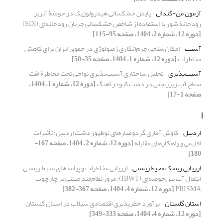
آزمون من-کندال
پایش خشکسالی هیدرولوژیک در حوضۀ آبریز
رودخانۀ شور با استفاده از شاخص خشکسالی جریان رودخانه‌ای (SDI)
[دوره 12، شماره 2، 1404، صفحه 95-115]
آسیب
امکان‌سنجی جرم‌انگاری زمیولوژی در حقوق ایران برای کاهش
مخاطرات
[دوره 12، شماره 1، 1404، صفحه 35-50]
آسیب‌پذیری
تحلیل ساختاری آسیب‌پذیری نواحی تحت مخاطرۀ افت
سطح آب زیرزمینی در دشت کبودرآهنگ
[دوره 12، شماره 1، 1404،
صفحه 1-17]
ا
اردبیل
کاوش آماری گردوغبارهای نوظهور دشت اردبیل: تأثیرات
اقلیمی و راهکارهای مقابله
[دوره 12، شماره 2، 1404، صفحه 167-
180]
ارزیابی ریسک محیط زیستی
ارزیابی مخاطرات و پیامدهای محیط ‌زیستی
انتقال آب بین‌حوضه‌ای (IBWT): مرور نظام‌مند مبتنی بر چارچوب
PRISMA
[دوره 12، شماره 4، 1404، صفحه 367-382]
استان گلستان
برآورد خطرپذیری اقتصادی سیلاب در استان گلستان
[دوره 12، شماره 4، 1404، صفحه 333-349]