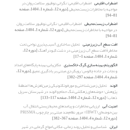
اضطراب اقلیمی
اضطراب اقلیمی: نگرانی نوظهور سلامت روان در
مواجهه با مخاطرات زیست‌محیطی
[دوره 12، شماره 1، 1404، صفحه
81-94]
اضطراب زیست‌محیطی
اضطراب اقلیمی: نگرانی نوظهور سلامت روان
در مواجهه با مخاطرات زیست‌محیطی
[دوره 12، شماره 1، 1404، صفحه
81-94]
افت سطح آب زیرزمینی
تحلیل ساختاری آسیب‌پذیری نواحی تحت
مخاطرۀ افت سطح آب زیرزمینی در دشت کبودرآهنگ
[دوره 12،
شماره 1، 1404، صفحه 1-17]
الگوریتم بهینه‌سازی گرگ خاکستری
مکان‌یابی بهینه پایگاه‌های امداد
و نجات در جاده چالوس: رویکردی مبتنی بر یادگیری عمیق
[دوره 12،
شماره 4، 1404، صفحه 297-302]
الوند
تحلیل زمین‌شناختی و مورفوتکتونیکی زمین‌لغزش‌ها (منطقۀ
پژوهش: حوضه‌های زهکشی تنگ حمام و الوند در شهرستان سرپل
ذهاب)
[دوره 12، شماره 2، 1404، صفحه 117-133]
امنیت آبی
ارزیابی مخاطرات و پیامدهای محیط ‌زیستی انتقال آب
بین‌حوضه‌ای (IBWT): مرور نظام‌مند مبتنی بر چارچوب PRISMA
[دوره 12، شماره 4، 1404، صفحه 367-382]
ایران
شناسایی و تحلیل روند زمانی – مکانی امواج گرمایی در شهر