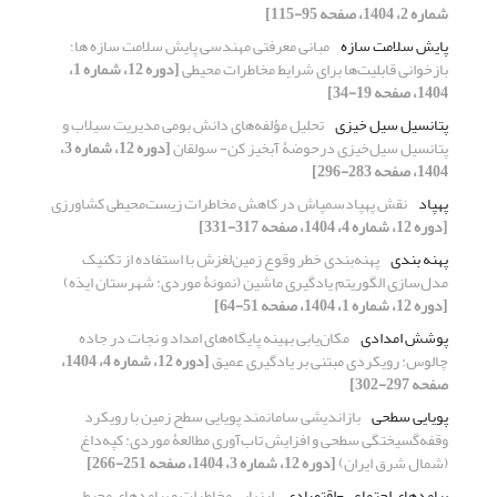
شماره 2، 1404، صفحه 95-115]
پایش سلامت سازه
مبانی معرفتی مهندسی پایش سلامت سازه ها؛
بازخوانی قابلیت‌ها برای شرایط مخاطرات محیطی
[دوره 12، شماره 1،
1404، صفحه 19-34]
پتانسیل سیل خیزی
تحلیل مؤلفه‌های دانش بومی مدیریت سیلاب و
پتانسیل سیل‌خیزی درحوضۀ آبخیز کن- سولقان
[دوره 12، شماره 3،
1404، صفحه 283-296]
پهپاد
نقش پهپادسمپاش در کاهش مخاطرات زیست‌محیطی کشاورزی
[دوره 12، شماره 4، 1404، صفحه 317-331]
پهنه بندی
پهنه‌بندی خطر وقوع زمین‌لغزش با استفاده از تکنیک
مدل‌سازی الگوریتم یادگیری ماشین (نمونۀ موردی: شهرستان ایذه)
[دوره 12، شماره 1، 1404، صفحه 51-64]
پوشش امدادی
مکان‌یابی بهینه پایگاه‌های امداد و نجات در جاده
چالوس: رویکردی مبتنی بر یادگیری عمیق
[دوره 12، شماره 4، 1404،
صفحه 297-302]
پویایی سطحی
بازاندیشی سامانمند پویایی سطح زمین با رویکرد
وقفه‌گسیختگی سطحی و افزایش تاب‌آوری مطالعۀ موردی: کپه‌داغ
(شمال شرق ایران)
[دوره 12، شماره 3، 1404، صفحه 251-266]
پیامدهای اجتماعی-اقتصادی
ارزیابی مخاطرات و پیامدهای محیط