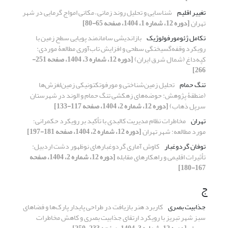
تغییر اقلیم
شناسایی و تحلیل روند زمانی – مکانی امواج گرمایی در شهر
تهران
[دوره 12، شماره 1، 1404، صفحه 65-80]
تکامل ژئومورفولوژیک
بازاندیشی سامانمند پویایی سطح زمین با
رویکرد وقفه‌گسیختگی سطحی و افزایش تاب‌آوری مطالعۀ موردی:
کپه‌داغ (شمال شرق ایران)
[دوره 12، شماره 3، 1404، صفحه 251-
266]
تنگ حمام
تحلیل زمین‌شناختی و مورفوتکتونیکی زمین‌لغزش‌ها
(منطقۀ پژوهش: حوضه‌های زهکشی تنگ حمام و الوند در شهرستان
سرپل ذهاب)
[دوره 12، شماره 2، 1404، صفحه 117-133]
تهران
مخاطرات نظام مدیریت کالبدی با تأکید بر رویکرد حکمرانی؛
مورد مطالعه: شهر تهران
[دوره 12، شماره 2، 1404، صفحه 181-197]
توفان گردوغبار
کاوش آماری گردوغبارهای نوظهور دشت اردبیل:
تأثیرات اقلیمی و راهکارهای مقابله
[دوره 12، شماره 2، 1404، صفحه
167-180]
ج
جذابیت بصری
کاربرد هنر بازیافت در طراحی پایدار پارک‌ها و فضاهای
سبز شهر تبریز با رویکرد ارتقای جذابیت بصری و کاهش مخاطرات