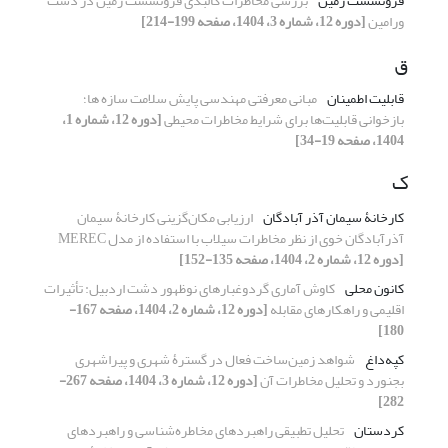
فرونشست زمین
بررسی مخاطرات کالبدی فرونشست زمین در دشت
ورامین
[دوره 12، شماره 3، 1404، صفحه 199-214]
ق
قابلیت اطمینان
مبانی معرفتی مهندسی پایش سلامت سازه ها؛
بازخوانی قابلیت‌ها برای شرایط مخاطرات محیطی
[دوره 12، شماره 1،
1404، صفحه 19-34]
ک
کارخانۀ سیمان آذر آبادگان
ارزیابی مکان‌گزینی کارخانۀ سیمان
آذرآبادگان خوی از نظر مخاطرات سیلاب با استفاده از مدل MEREC
[دوره 12، شماره 2، 1404، صفحه 135-152]
کانون محلی
کاوش آماری گردوغبارهای نوظهور دشت اردبیل: تأثیرات
اقلیمی و راهکارهای مقابله
[دوره 12، شماره 2، 1404، صفحه 167-
180]
کپه‌داغ
شواهد زمین‌ساخت فعال در گسترۀ شهری و پیراشهری
بجنورد و تحلیل مخاطرات آن
[دوره 12، شماره 3، 1404، صفحه 267-
282]
کردستان
تحلیل تطبیقی راهبردهای مخاطره‌شناسی و راهبردهای