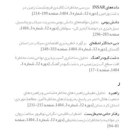
داده‌های INSAR
بررسی مخاطرات کالبدی فرونشست زمین در
دشت ورامین
[دوره 12، شماره 3، 1404، صفحه 199-214]
دانش بومی
تحلیل مؤلفه‌های دانش بومی مدیریت سیلاب و پتانسیل
سیل‌خیزی درحوضۀ آبخیز کن- سولقان
[دوره 12، شماره 3، 1404،
صفحه 283-296]
دبی حداکثر لحظه‌ای
برآورد خطرپذیری اقتصادی سیلاب در استان
گلستان
[دوره 12، شماره 4، 1404، صفحه 333-349]
دشت کبودرآهنگ
تحلیل ساختاری آسیب‌پذیری نواحی تحت مخاطرۀ
افت سطح آب زیرزمینی در دشت کبودرآهنگ
[دوره 12، شماره 1،
1404، صفحه 1-17]
ر
راهبرد
تحلیل تطبیقی راهبردهای مخاطره‌شناسی و راهبردهای
جمعیت هلال احمر در پاسخ به رویدادهای مخاطره‌آمیز، مطالعۀ موردی:
استان کردستان
[دوره 12، شماره 3، 1404، صفحه 215-231]
رفتار حامی محیط‌زیست
اضطراب اقلیمی: نگرانی نوظهور سلامت روان
در مواجهه با مخاطرات زیست‌محیطی
[دوره 12، شماره 1، 1404، صفحه
81-94]