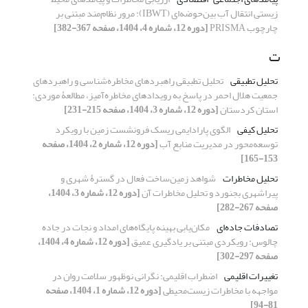
‌زیستی انتقال آب بین‌حوضه‌ای (IBWT): مرور نظام‌مند مبتنی بر
چارچوب PRISMA
[دوره 12، شماره 4، 1404، صفحه 367-382]
ت
تحلیل تطبیقی
تحلیل تطبیقی راهبردهای مخاطره‌شناسی و راهبردهای
جمعیت هلال احمر در پاسخ به رویدادهای مخاطره‌آمیز، مطالعۀ موردی:
استان کردستان
[دوره 12، شماره 3، 1404، صفحه 215-231]
تحلیل کیفی
الگوی پارادایمی ریسک فرونشست زمین با رویکرد
توسعه‌محور در مدیریت منابع آب
[دوره 12، شماره 2، 1404، صفحه
153-165]
تحلیل مخاطرات
شواهد زمین‌ساخت فعال در گسترۀ شهری و
پیراشهری بجنورد و تحلیل مخاطرات آن
[دوره 12، شماره 3، 1404،
صفحه 267-282]
تصادفات جاده‌ای
مکان‌یابی بهینه پایگاه‌های امداد و نجات در جاده
چالوس: رویکردی مبتنی بر یادگیری عمیق
[دوره 12، شماره 4، 1404،
صفحه 297-302]
تغییرات اقلیمی
اضطراب اقلیمی: نگرانی نوظهور سلامت روان در
مواجهه با مخاطرات زیست‌محیطی
[دوره 12، شماره 1، 1404، صفحه
81-94]