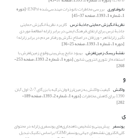
(ENPs)
[دوره 1، شماره 1، 1393، صفحه 37-45]
نانوفناوری
بررسی مخاطرات نانوذرات مهندسی‌شده (ENPs)
[دوره
1، شماره 1، 1393، صفحه 37-45]
نظریۀ انگیزش حمایتی جاذبۀ ترس
کاربرد نظریۀ انگیزش حمایتی
جاذبۀ ترس برای ارتقای فرهنگ ایمنی در برابر زلزله (مطالعۀ موردی
تأثیر زلزلۀ اهر- ورزقان در اصلاح نگرش و رفتار مردم در برابر زلزله)
[دوره 1، شماره 1، 1393، صفحه 25-36]
نقشۀ ریسک زمین‌لغزش
بهبود نتایج پیش‌بینی وقوع زمین‌لغزش با
استفاده از تئوری انتروپی شانون
[دوره 1، شماره 2، 1393، صفحه 253-
268]
و
واکنش
کیفیت واکنش به زمین‌لرزة وان ترکیه با بزرگای 2/7: اول آبان
1390 برای کاهش مخاطرات
[دوره 1، شماره 2، 1393، صفحه 189-
202]
ی
یونسفر
پیش‌بینی و تشخیص ناهنجاری‌های یونسفری زلزله در محتوای
کلی الکترون نقشه‌های جهانی یونسفر(GIM) براساس تکنیک تبدیل