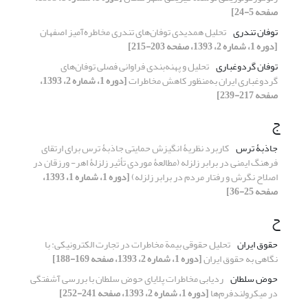
صفحه 5-24]
توفان تندری
تحلیل همدیدی توفان‌های تندری مخاطره‌آمیز اصفهان
[دوره 1، شماره 2، 1393، صفحه 203-215]
توفان گرد‌و‌غباری
تحلیل و پهنه‌بندی فراوانی فصلی توفان‌های
گردوغباری ایران به‌منظور کاهش مخاطرات
[دوره 1، شماره 2، 1393،
صفحه 217-239]
ج
جاذبۀ ترس
کاربرد نظریۀ انگیزش حمایتی جاذبۀ ترس برای ارتقای
فرهنگ ایمنی در برابر زلزله (مطالعۀ موردی تأثیر زلزلۀ اهر- ورزقان در
اصلاح نگرش و رفتار مردم در برابر زلزله)
[دوره 1، شماره 1، 1393،
صفحه 25-36]
ح
حقوق ایران
تحلیل حقوقی بیمة مخاطرات در تجارت الکترونیکی: با
نگاهی به حقوق ایران
[دوره 1، شماره 2، 1393، صفحه 169-188]
حوض سلطان
ردیابی مخاطرات پلایای حوض سلطان با بررسی آشفتگی
در میکرولندفرم‌ها
[دوره 1، شماره 2، 1393، صفحه 241-252]