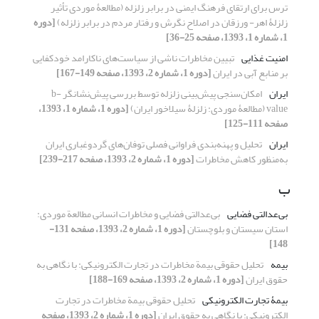
ترس برای ارتقای فرهنگ ایمنی در برابر زلزله (مطالعۀ موردی تأثیر
زلزلۀ اهر- ورزقان در اصلاح نگرش و رفتار مردم در برابر زلزله)
[دوره
1، شماره 1، 1393، صفحه 25-36]
امنیت غذایی
تبیین مخاطرات ناشی از سیاست‌های ناکارامد خودکفایی
بر منابع آبی در ایران
[دوره 1، شماره 2، 1393، صفحه 149-167]
ایران
امکان‌سنجی پیش‌بینی زلزله توسط بررسی پیش‌نشانگر b-
value (مطالعۀ موردی: زلزلۀ سیلاخور ایران)
[دوره 1، شماره 1، 1393،
صفحه 111-125]
ایران
تحلیل و پهنه‌بندی فراوانی فصلی توفان‌های گردوغباری ایران
به‌منظور کاهش مخاطرات
[دوره 1، شماره 2، 1393، صفحه 217-239]
ب
بی‌عدالتی فضایی
بی‌عدالتی فضایی و مخاطرات انسانی مطالعة موردی:
استان سیستان و بلوچستان
[دوره 1، شماره 2، 1393، صفحه 131-
148]
بیمه
تحلیل حقوقی بیمة مخاطرات در تجارت الکترونیکی: با نگاهی به
حقوق ایران
[دوره 1، شماره 2، 1393، صفحه 169-188]
بیمۀ تجارت الکترونیکی
تحلیل حقوقی بیمة مخاطرات در تجارت
الکترونیکی: با نگاهی به حقوق ایران
[دوره 1، شماره 2، 1393، صفحه