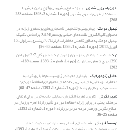
تئوری انتروپی شانون
بهبود نتایج پیش‌بینی وقوع زمین‌لغزش با
استفاده از تئوری انتروپی شانون
[دوره 1، شماره 2، 1393، صفحه 253-
268]
تبدیل موجک
پیش‌بینی و تشخیص ناهنجاری‌های یونسفری زلزله در
محتوای کلی الکترون نقشه‌های جهانی یونسفر(GIM) براساس تکنیک
تبدیل موجک به‌منظور کاهش مخاطرات (زلزلۀ7/7 ریشتری سراوان ،16
آوریل2013)
[دوره 1، شماره 1، 1393، صفحه 83-96]
ترکیه
کیفیت واکنش به زمین‌لرزة وان ترکیه با بزرگای 2/7: اول آبان
1390 برای کاهش مخاطرات
[دوره 1، شماره 2، 1393، صفحه 189-
202]
تعادل ژئومورفیک
پایداری محیط در ژئوسیستم‌ها با رویکرد به
مخاطرات و تحلیل‌های مبتنی بر داده‌های ماهواره‌ای(مطالعۀ موردی:
سیستم دریاچه‌ای ارومیه)
[دوره 1، شماره 1، 1393، صفحه 47-68]
تغییر نگرش
کاربرد نظریۀ انگیزش حمایتی جاذبۀ ترس برای ارتقای
فرهنگ ایمنی در برابر زلزله (مطالعۀ موردی تأثیر زلزلۀ اهر- ورزقان در
اصلاح نگرش و رفتار مردم در برابر زلزله)
[دوره 1، شماره 1، 1393،
صفحه 25-36]
توسعۀ فیزیکی
شبیه‌سازی فضایی، مخاطرات و محدودیت‌های
ژئومورفولوژیکی توسعۀ فیزیکی شهر ملکان
[دوره 1، شماره 1، 1393،