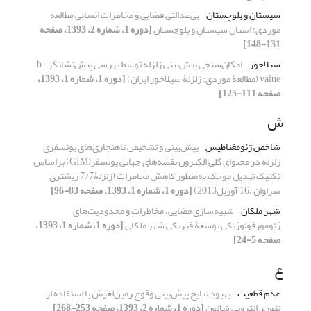
سیستان و بلوچستان
بی‌عدالتی فضایی و مخاطرات انسانی مطالعة
موردی: استان سیستان و بلوچستان
[دوره 1، شماره 2، 1393، صفحه
131-148]
سیلاخور
امکان‌سنجی پیش‌بینی زلزله توسط بررسی پیش‌نشانگر b-
value (مطالعۀ موردی: زلزلۀ سیلاخور ایران)
[دوره 1، شماره 1، 1393،
صفحه 111-125]
ش
شاخص ژئومغناطیس
پیش‌بینی و تشخیص ناهنجاری‌های یونسفری
زلزله در محتوای کلی الکترون نقشه‌های جهانی یونسفر(GIM) براساس
تکنیک تبدیل موجک به‌منظور کاهش مخاطرات (زلزلۀ7/7 ریشتری
سراوان ،16 آوریل2013)
[دوره 1، شماره 1، 1393، صفحه 83-96]
شهر ملکان
شبیه‌سازی فضایی، مخاطرات و محدودیت‌های
ژئومورفولوژیکی توسعۀ فیزیکی شهر ملکان
[دوره 1، شماره 1، 1393،
صفحه 5-24]
ع
عدم قطعیت
بهبود نتایج پیش‌بینی وقوع زمین‌لغزش با استفاده از
تئوری انتروپی شانون
[دوره 1، شماره 2، 1393، صفحه 253-268]