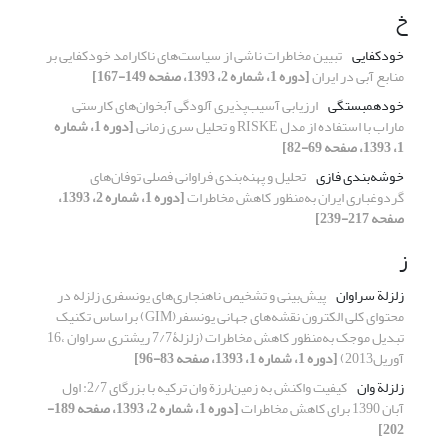
خ
خودکفایی
تبیین مخاطرات ناشی از سیاست‌های ناکارامد خودکفایی بر
منابع آبی در ایران
[دوره 1، شماره 2، 1393، صفحه 149-167]
خودهمبستگی
ارزیابی آسیب‌پذیری آلودگی آبخوان‌های کارستی
ماراب با استفاده از مدل RISKE و تحلیل سری زمانی
[دوره 1، شماره
1، 1393، صفحه 69-82]
خوشه‌بندی فازی
تحلیل و پهنه‌بندی فراوانی فصلی توفان‌های
گردوغباری ایران به‌منظور کاهش مخاطرات
[دوره 1، شماره 2، 1393،
صفحه 217-239]
ز
زلزلة سراوان
پیش‌بینی و تشخیص ناهنجاری‌های یونسفری زلزله در
محتوای کلی الکترون نقشه‌های جهانی یونسفر(GIM) براساس تکنیک
تبدیل موجک به‌منظور کاهش مخاطرات (زلزلۀ7/7 ریشتری سراوان ،16
آوریل2013)
[دوره 1، شماره 1، 1393، صفحه 83-96]
زلزلة وان
کیفیت واکنش به زمین‌لرزة وان ترکیه با بزرگای 2/7: اول
آبان 1390 برای کاهش مخاطرات
[دوره 1، شماره 2، 1393، صفحه 189-
202]