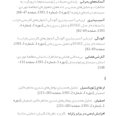
آستانه‌های بحرانی
پایداری محیط در ژئوسیستم‌ها با رویکرد به
مخاطرات و تحلیل‌های مبتنی بر داده‌های ماهواره‌ای(مطالعۀ موردی:
سیستم دریاچه‌ای ارومیه)
[دوره 1، شماره 1، 1393، صفحه 47-68]
آسیب‌پذیری
ارزیابی آسیب‌پذیری آلودگی آبخوان‌های کارستی ماراب
با استفاده از مدل RISKE و تحلیل سری زمانی
[دوره 1، شماره 1،
1393، صفحه 69-82]
آلودگی
ارزیابی آسیب‌پذیری آلودگی آبخوان‌های کارستی ماراب با
استفاده از مدل RISKE و تحلیل سری زمانی
[دوره 1، شماره 1، 1393،
صفحه 69-82]
آنارشی فضایی
بی‌عدالتی فضایی و مخاطرات انسانی مطالعة موردی:
استان سیستان و بلوچستان
[دوره 1، شماره 2، 1393، صفحه 131-
148]
ا
ارتفاع ژئوپتانسیل
تحلیل همدیدی توفان‌های تندری مخاطره‌آمیز
اصفهان
[دوره 1، شماره 2، 1393، صفحه 203-215]
اصفهان
تحلیل همدیدی توفان‌های تندری مخاطره‌آمیز اصفهان
[دوره
1، شماره 2، 1393، صفحه 203-215]
افزایش ایمنی در برابر زلزله
کاربرد نظریۀ انگیزش حمایتی جاذبۀ