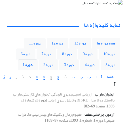
نمایه کلیدواژه ها
همه دوره ها
دوره 13
دوره 12
دوره 11
دوره 10
دوره 9
دوره 8
دوره 7
دوره 6
دوره 5
دوره 4
دوره 3
دوره 2
دوره 1
همه
آ
ا
ب
پ
ت
ث
ج
چ
ح
خ
د
ذ
ر
ز
ژ
آ
آبخوان ماراب
ارزیابی آسیب‌پذیری آلودگی آبخوان‌های کارستی ماراب
با استفاده از مدل RISKE و تحلیل سری زمانی
[دوره 1، شماره 1،
1393، صفحه 69-82]
آزمون چرخشی عطف
مفهوم زمان وتکنیک‌های پیش‌بینی مخاطرات
طبیعی
[دوره 1، شماره 1، 1393، صفحه 97-109]