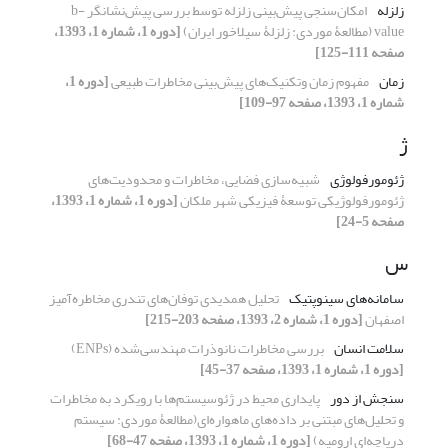
زلزله
امکان‌سنجی پیش‌بینی زلزله توسط بررسی پیش‌نشانگر b-
value (مطالعۀ موردی: زلزلۀ سیلاخور ایران)
[دوره 1، شماره 1، 1393،
صفحه 111-125]
زمان
مفهوم زمان وتکنیک‌های پیش‌بینی مخاطرات طبیعی
[دوره 1،
شماره 1، 1393، صفحه 97-109]
ژ
ژئومورفولوژی
شبیه‌سازی فضایی، مخاطرات و محدودیت‌های
ژئومورفولوژیکی توسعۀ فیزیکی شهر ملکان
[دوره 1، شماره 1، 1393،
صفحه 5-24]
س
سامانه‌های سینوپتیک
تحلیل همدیدی توفان‌های تندری مخاطره‌آمیز
اصفهان
[دوره 1، شماره 2، 1393، صفحه 203-215]
سلامت انسان
بررسی مخاطرات نانوذرات مهندسی‌شده (ENPs)
[دوره 1، شماره 1، 1393، صفحه 37-45]
سنجش از دور
پایداری محیط در ژئوسیستم‌ها با رویکرد به مخاطرات
و تحلیل‌های مبتنی بر داده‌های ماهواره‌ای(مطالعۀ موردی: سیستم
دریاچه‌ای ارومیه)
[دوره 1، شماره 1، 1393، صفحه 47-68]