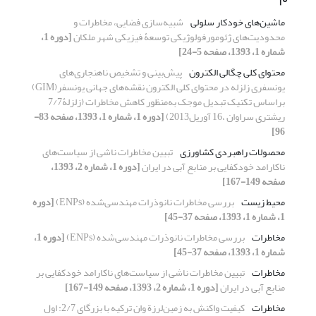
ماشین‌های خودکار سلولی
شبیه‌سازی فضایی، مخاطرات و
محدودیت‌های ژئومورفولوژیکی توسعۀ فیزیکی شهر ملکان
[دوره 1،
شماره 1، 1393، صفحه 5-24]
محتوای کلی چگالی الکترون
پیش‌بینی و تشخیص ناهنجاری‌های
یونسفری زلزله در محتوای کلی الکترون نقشه‌های جهانی یونسفر(GIM)
براساس تکنیک تبدیل موجک به‌منظور کاهش مخاطرات (زلزلۀ7/7
ریشتری سراوان ،16 آوریل2013)
[دوره 1، شماره 1، 1393، صفحه 83-
96]
محصولات راهبردی کشاورزی
تبیین مخاطرات ناشی از سیاست‌های
ناکارامد خودکفایی بر منابع آبی در ایران
[دوره 1، شماره 2، 1393،
صفحه 149-167]
محیط زیست
بررسی مخاطرات نانوذرات مهندسی‌شده (ENPs)
[دوره
1، شماره 1، 1393، صفحه 37-45]
مخاطرات
بررسی مخاطرات نانوذرات مهندسی‌شده (ENPs)
[دوره 1،
شماره 1، 1393، صفحه 37-45]
مخاطرات
تبیین مخاطرات ناشی از سیاست‌های ناکارامد خودکفایی بر
منابع آبی در ایران
[دوره 1، شماره 2، 1393، صفحه 149-167]
مخاطرات
کیفیت واکنش به زمین‌لرزة وان ترکیه با بزرگای 2/7: اول