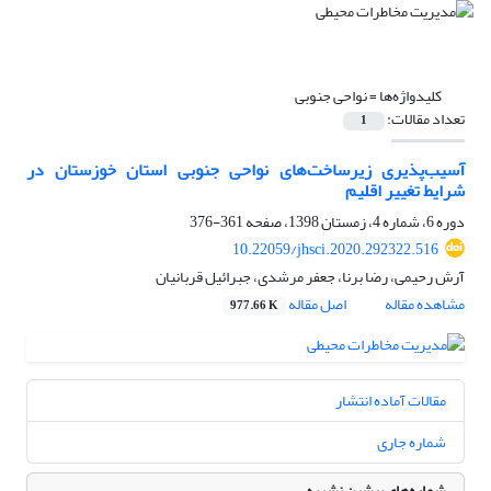
کلیدواژه‌ها =
نواحی جنوبی
تعداد مقالات:
1
آسیب‌پذیری زیرساخت‌های نواحی جنوبی استان خوزستان در
شرایط تغییر اقلیم
دوره 6، شماره 4، زمستان 1398، صفحه
361-376
10.22059/jhsci.2020.292322.516
آرش رحیمی، رضا برنا، جعفر مرشدی، جبرائیل قربانیان
مشاهده مقاله
اصل مقاله
977.66 K
مقالات آماده انتشار
شماره جاری
شماره‌های پیشین نشریه