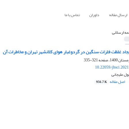
ارسال مقاله
داوران
تماس با ما
مه ارسلانی
یجاد غلظت فلزات سنگین در گردوغبار هوای کلانشهر تهران و مخاطرات آن
321-335
10.22059/jhsci.202
لول علیجانی
اصل مقاله
956.7 K