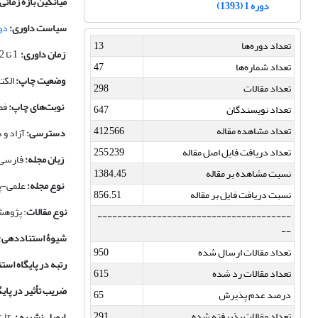
میانگین بازه زمانی
دوره 1 (1393)
سیاست داوری:
دو
تعداد دوره‌ها
13
زمان داوری:
1 تا 2 ماه
تعداد شماره‌ها
47
وضعیت چاپ:
الکت
تعداد مقالات
298
نوبت‌های چاپ:
فص
تعداد نویسندگان
647
تعداد مشاهده مقاله
412,566
دسترسی:
آزاد و 
تعداد دریافت فایل اصل مقاله
255,239
زبان مجله:
فارسی 
نسبت مشاهده بر مقاله
1384.45
نوع مجله:
علمی-پ
نسبت دریافت فایل بر مقاله
856.51
نوع مقالات
: پژوهش
---------------------------------------
--
شیوۀ استناددهی
:
تعداد مقالات ارسال شده
950
رتبه در پایگاه است
تعداد مقالات رد شده
615
ضریب تأثیر در پای
درصد عدم پذیرش
65
تعداد مقالات پذیرفته شده
291
ایمیل نشریه :
jhsci@ut.ac.ir