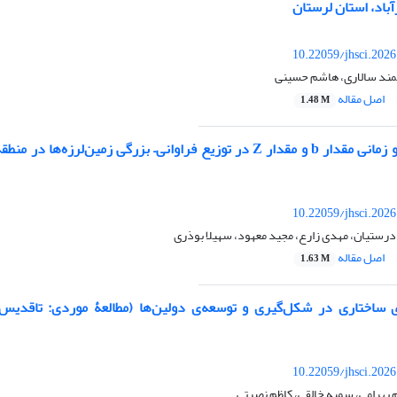
باد، استان لرستان
10.22059/jhsci.202
مند سالاری، هاشم حسینی
اصل مقاله
1.48 M
تغییرات مکانی و زمانی مقدار b و مقدار Z در توزیع فراوانی– بزرگی زمین‌لرزه‌
10.22059/jhsci.202
درستیان، مهدی زارع، مجید معهود، سهیلا بوذری
اصل مقاله
1.63 M
ساختاری در شکل‌گیری و توسعه‌ی دولین‌ها (مطالعۀ موردی: تاقدیس 
10.22059/jhsci.202
 بهرامی، سمیه خالقی، کاظم نصرتی