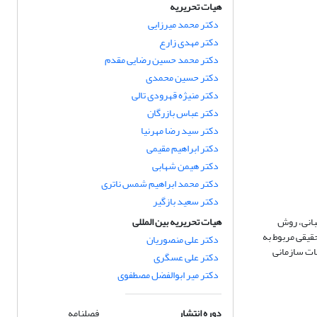
هیات تحریریه
دکتر محمد میرزایی
دکتر مهدی زارع
دکتر محمد حسین رضایی مقدم
دکتر حسین محمدی
دکتر منیژه قهرودی تالی
دکتر عباس بازرگان
دکتر سید رضا مهرنیا
دکتر ابراهیم مقیمی
دکتر هیمن شهابی
دکتر محمد ابراهیم شمس ناتری
دکتر سعید بازگیر
­ های مخاطره شناسی2- مفاهیم، مبانی، روش
هیات تحریریه بین المللی
4- نشر یافته­ های علمی و تحقیقی مربوط به
دکتر علی منصوریان
­ ها، اقدامات سازمانی
دکتر علی عسگری
دکتر میر ابوالفضل مصطفوی
دوره انتشار
فصلنامه