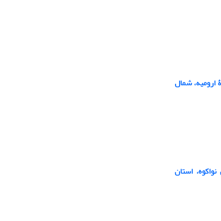
ها در منطقۀ ارومیه، شمال
نواکوه، استان