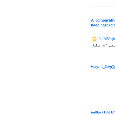
A comparative
flood hazard 
10.22059/jh
یمی، آرش ملکیان
اده از داده‌های سنجش از دور و سامانۀ GEE (منطقۀ پژوهش: حوضۀ
ارزیابی و پهنه‌بندی خطر سیلاب شهری با استفاده از فرایند تحلیل سلسله‌مراتبی فازی (FAHP) مطالعۀ