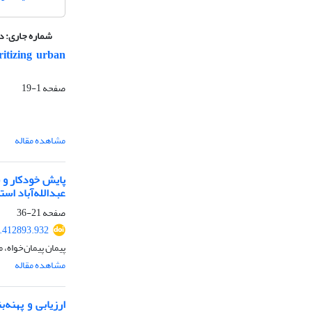
شماره جاری:
دوره 13،
ritizing urban
صفحه
1-19
مشاهده مقاله
عبدالله‌آباد اس
صفحه
21-36
6.412893.932
پیمان پیمان‌خواه، 
مشاهده مقاله