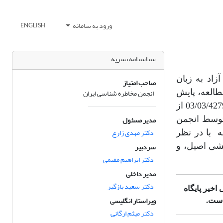
ورود به سامانه
ENGLISH
شناسنامه نشریه
اد به زبان
صاحب امتیاز
انجمن مخاطره شناسی ایران
طالعه، پایش
و مدیریت مخاطرات طبیعی و غیر طبیعی در تاریخ 1393/03/13 با شماره 03/03/42799 از
مدیر مسئول
 توسط انجمن
دکتر مهدی زارع
 با در نظر
سردبیر
شی اصیل، و
دکتر ابراهیم مقیمی
مدیر داخلی
دکتر سعید بازگیر
خیر پایگاه
ویراستار انگلیسی
دکتر میثم ارگانی