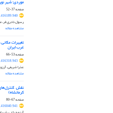
موردی: شهر نورآ
صفحه
37-52
6.416189.940
رسول نادری فر، م
مشاهده مقاله
‌غرب ایران
صفحه
53-66
6.416318.943
عذرا شریفی، آرزو 
مشاهده مقاله
نقش کنترل‌های 
کرمانشاه)
صفحه
67-80
6.416040.941
آرزو چراغی، شهرام