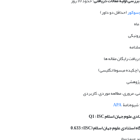
 بررسی اولیه مقالات دریافتی
: حدود 10 روز
سوکور
(حداقل دو داور)
رونیکی
لنامه
دریافت رایگان مقاله ها
(چکیده مبسوط انگلیسی)
ژوهشی
ی، مروری، مطالعه موردی، کاربردی
 شیوه‌نامۀ
APA
نادی علوم جهان اسلام
Q1 : ISC
گاه استنادی علوم جهان اسلام
(ISC): 0.633