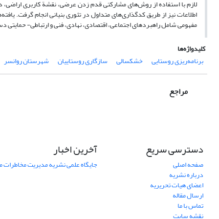
لازم با استفاده از روش‌های مشارکتی قدم زدن عرضی، نقشة کاربری اراضی، د
اطلاعات نیز از طریق کدگذاری‌های متداول در تئوری بنیانی انجام گرفت. یاف
مفهومی شامل راهبردهای اجتماعی، اقتصادی، نهادی، فنی و ارتباطی- حمایتی دس
کلیدواژه‌ها
برنامه‌ریزی روستایی
خشکسالی
سازگاری روستاییان
شهرستان روانسر
مراجع
دسترسی سریع
آخرین اخبار
صفحه اصلی
جایگاه علمی نشریه مدیریت مخاطرات 
درباره نشریه
اعضای هیات تحریریه
ارسال مقاله
تماس با ما
نقشه سایت