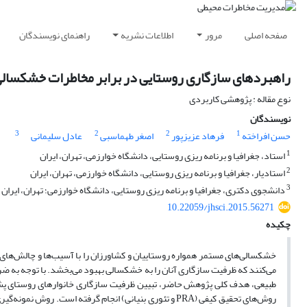
صفحه اصلی
مرور
اطلاعات نشریه
راهنمای نویسندگان
راهبردهای سازگاری روستایی در برابر مخاطرات خشکسال
نوع مقاله : پژوهشی کاربردی
نویسندگان
3
2
2
1
حسن افراخته
فرهاد عزیزپور
اصغر طهماسبی
عادل سلیمانی
1
استاد، جغرافیا و برنامه ریزی روستایی، دانشگاه خوارزمی، تهران، ایران
2
استادیار، جغرافیا و برنامه ریزی روستایی، دانشگاه خوارزمی، تهران، ایران
3
دانشجوی دکتری، جغرافیا و برنامه ریزی روستایی، دانشگاه خوارزمی؛ تهران، ایران
10.22059/jhsci.2015.56271
چکیده
خشکسالی‌های مستمر همواره روستاییان و کشاورزان را با آسیب‌ها و چالش‌های مت
می‌کنند که ظرفیت سازگاری آنان را به خشکسالی بهبود می‌بخشد. با توجه به
طبیعی، هدف کلی پژوهش حاضر، تبیین ظرفیت سازگاری خانوارهای روستای پشتن
روش‌های تحقیق کیفی (PRA و تئوری بنیانی) انجام گرفته اس