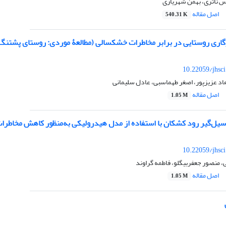
 ناتری، بهمن شهریاری
اصل مقاله
540.31 K
اری روستایی در برابر مخاطرات خشکسالی (مطالعۀ موردی: روستای پشتن
10.22059/jhsc
اد عزیزپور، اصغر طهماسبی، عادل سلیمانی
اصل مقاله
1.05 M
 سیل‌گیر رود کشکان با استفاده از مدل هیدرولیکی به‌منظور کاهش مخاطر
10.22059/jhsc
منصور جعفربیگلو، فاطمه گراوند
اصل مقاله
1.05 M