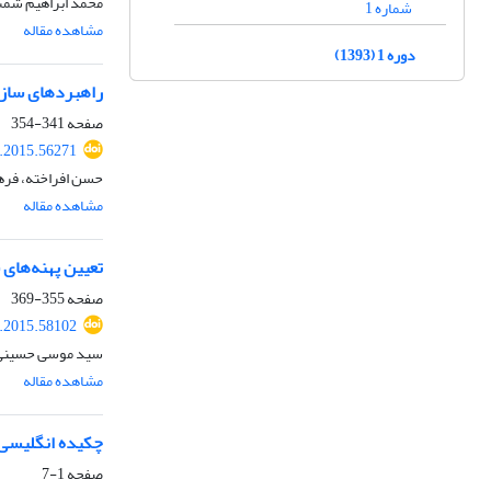
محمد ابراهیم شمس
شماره 1
مشاهده مقاله
دوره 1 (1393)
راهبردهای سازگ
صفحه
341-354
i.2015.56271
حسن افراخته، فره
مشاهده مقاله
تعیین پهنه‌های
صفحه
355-369
i.2015.58102
سید موسی حسینی، 
مشاهده مقاله
چکیده انگلیسی
صفحه
1-7