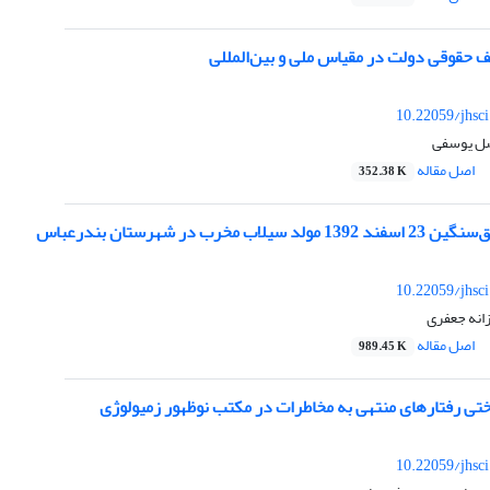
ف حقوقی دولت در مقیاس ملی و بین‌المللی
10.22059/jhsc
فضل یوسفی
اصل مقاله
352.38 K
اب مخرب در شهرستان بندرعباس
10.22059/jhsc
انه جعفری
اصل مقاله
989.45 K
تی رفتارهای منتهی به مخاطرات در مکتب نوظهور زمیولوژی
10.22059/jhsc