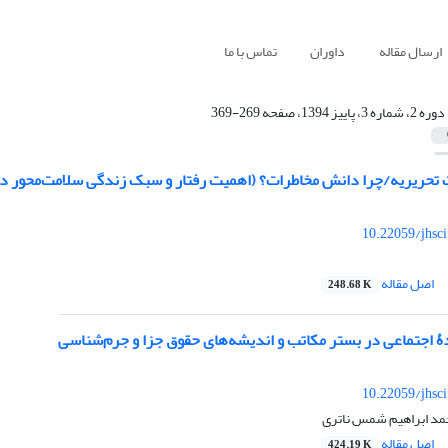
ارسال مقاله
داوران
تماس با ما
دوره 2، شماره 3، پاییز 1394، صفحه 269-369
حریریه/چرا دانش مخاطرات؟ (اهمیت رفتار و سبک زندگی سلامت‌محور در 
10.22059/jhsc
اصل مقاله
248.68 K
 اجتماعی در بستر مکاتب و اندیشه‌های حقوق جزا و جرم‌شناسی
10.22059/jhsc
مد ابراهیم شمس ناتری
اصل مقاله
424.19 K