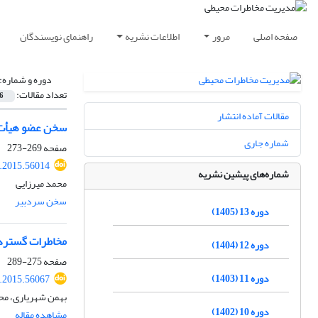
صفحه اصلی
مرور
اطلاعات نشریه
راهنمای نویسندگان
دوره و شماره:
تعداد مقالات:
6
مقالات آماده انتشار
سخن عضو هیأت ت
شماره جاری
صفحه
269-273
i.2015.56014
شماره‌های پیشین نشریه
محمد میرزایی
سخن سردبیر
دوره 13 (1405)
مخاطرات گستردۀ
دوره 12 (1404)
صفحه
275-289
دوره 11 (1403)
i.2015.56067
بهمن شهریاری، مح
دوره 10 (1402)
مشاهده مقاله