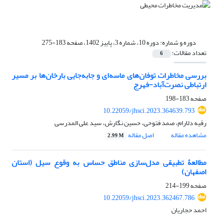
دوره و شماره:
دوره 10، شماره 3، پاییز 1402، صفحه 183-275
تعداد مقالات:
6
بررسی مخاطرات توفان‌های ماسه‌ای و جابه‌جایی بارخان‌ها بر مسیر
ارتباطی نصرت‌آباد-فهرج
صفحه
183-198
10.22059/jhsci.2023.364639.793
رقیه دلارام، صمد فتوحی، حسین نگارش، سید علی المدرسی
مشاهده مقاله
اصل مقاله
2.99 M
مطالعۀ تطبیقی مدل‌سازی مناطق حساس به وقوع سیل (استان
اصفهان)
صفحه
199-214
10.22059/jhsci.2023.362467.786
احمد حجاریان