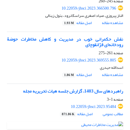
صفحه
245-260
10.22059/jhsci.2023.366500.796
الناز پیروزی، صیاد اصغری سراسکانرود، بتول زینالی
مشاهده مقاله
اصل مقاله
1.93 M
نقش حکمرانی خوب در مدیریت و کاهش مخاطرات حوضۀ
رودخانه‌ای قرّانقوچای
صفحه
261-275
10.22059/jhsci.2023.369555.805
اسدالله حیدری
مشاهده مقاله
اصل مقاله
1.86 M
راهبردهای سال 1403، گزارش جلسه هیات تحریریه مجله
صفحه
1-3
10.22059/jhsci.2023.95484
مطالب عمومی
اصل مقاله
871.86 K