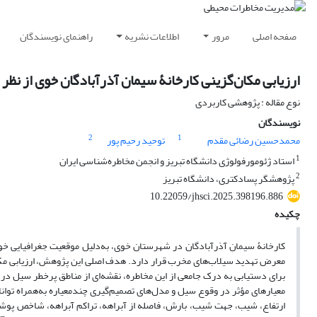
صفحه اصلی
مرور
اطلاعات نشریه
راهنمای نویسندگان
ارزیابی مکان‌گزینی کارخانۀ سیمان آذرآبادگان خوی از نظر مخا
نوع مقاله : پژوهشی کاربردی
نویسندگان
2
1
محمدحسین رضائی مقدم
توحید رحیم پور
1
استاد ژئومورفولوژی دانشگاه تبریز و انجمن مخاطره‌شناسی ایران
2
پژوهشگر پسادکتری، دانشگاه تبریز
10.22059/jhsci.2025.398196.886
چکیده
کارخانۀ سیمان آذرآبادگان در شهرستان خوی، به‌دلیل موقعیت جغرافیایی خو
معرض تهدید سیلاب‌های مخرب قرار دارد. هدف اصلی این پژوهش، ارزیابی مکان
برای دستیابی به درک جامعی از این مخاطره، نقشه‌ای از مناطق پرخطر سیل د
ارتفاع، شیب، جهت شیب، بارش، فاصله از آبراهه، تراکم آبراهه، شاخص پو