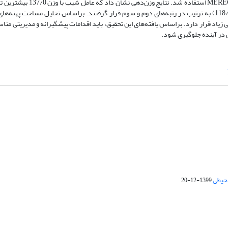
حمل رسوب و شاخص قدرت آبراهه بودند. برای تعیین وزن معیارها از روش C
سیلاب‌های منطقه دارد. پس از آن، لیتولوژی (با وزن 131/0) و بارش (با وزن 118/0) به ترتیب در رتبه‌های دوم و سوم قرار گرفتند. براساس تحلیل م
 هکتار) در طبقات خطر زیاد و خیلی زیاد قرار دارد. براساس یافته‌های این تحقیق، باید اقدامات پیشگیرانه و مدیری
ی در آینده جلوگیری شود.
محیطی
1399-12-20