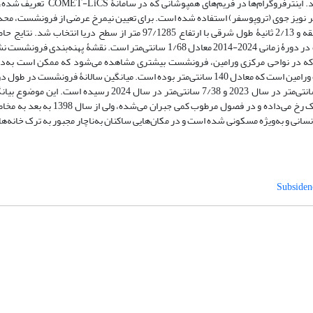
سامانۀ LiCSAR و بر اساس نرم‌افزار GMTSAR و تداخل‌سنجی تولید شده‌اند. ای
ار برای حذف مؤثر نویز جوی (تروپوسفر) استفاده شده است. برای تعیین نیمرخ عرضی از فرونشست، م
مختصات 35 درجه و 33 دقیقه و 8/52 ثانیۀ عرض شمالی و 51 درجه و 41دقیقه و 2/13 ثانیۀ طول شرقی با ارتفاع 97/1285 متر از
فرونشست زمین در شهرستان ورامین نشان داد که میانگین سالانۀ فرونشست در دورۀ زمانی 2024-2014 معادل 1/68 سانتی‌متر است. 
 که در نواحی مرکزی ورامین، فرونشست بیشتری مشاهده می‌شود که ممکن است به‌دلی
سانتی‌متر است که این میزان از سال 2014 بدون فرونشست به بیش از 169 سانتی‌متر در سال 2023 و 7/38 سانتی‌متر 
فرونشست زمین در شهرستان ورامین در ابتدا مشکلی بوده که در فصول خشک رخ می‌داده
ی و به‌ویژه مسکونی شده است و در مکان‌هایی ساکنان به‌ناچار مجبور به ترک خانه‌ها
Subsiden