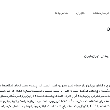
ارسال مقاله
داوران
تماس با ما
ن
هشتی، تهران، ایران
 و کشاورزی ایران از جمله شهرستان ورامین است. این پدیده سبب ایجاد شکاف‌ها و 
 کشاورزی ایجاد می‌کند. شهر ورامین بر بستر دشت به‌نسبت وسیع و هموار ورامین استق
رۀ زمانی 08/10/2014 تا 25/03/2024 است که از سایت Subsidence Portal استخراج شده است. باقی‌ماندۀ داده‌ها در پی برداشت میدانی از شواهد و 
مکانی آنها توسط GPS، عکسبرداری زمینی و تطابق موقعیت مکانی نقاط برداشت‌شده با GPS با گوگل‌ارث استخراج شده است. اینترفروگرام‌ها و داد