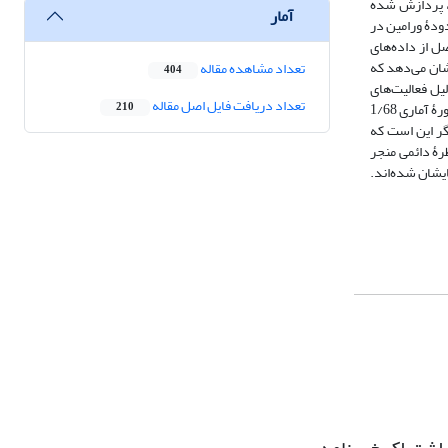
نترفروگرام‌ها در فریم‌های همپوشانی که در سامانۀ COMET-LiCS تعریف شده، پردازش شده
آمار
حدودۀ ورامین در
 سطح دریا انتخاب شد. نتایج حاصل از داده‌های
نقشۀ پهنه‌بندی فرونشست نشان می‌دهد که
تعداد مشاهده مقاله
404
ل فعالیت‌های
تعداد دریافت فایل اصل مقاله
انسانی و برداشت آب‌های زیرزمینی باشد. بیشترین مقدار فرونشست در دشت ورامین است که معادل 140 سانتی‌متر بوده است. میانگین سالانۀ فرونشست در طول دورۀ آماری 1/68
210
در سال 2024 رسیده است. این موضوع بیانگر این است که
 و در فصول مرطوب کمی جبران می‌شده، ولی از سال 1398 به بعد به مخاطرۀ دائمی منجر
یشان شده‌اند.