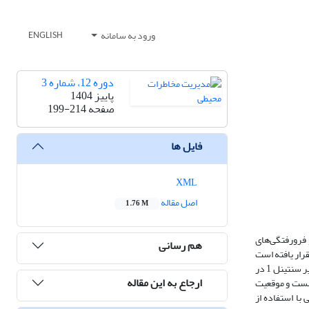
ورود به سامانه
ENGLISH
دوره 12، شماره 3
پاییز 1404
صفحه
199-214
فایل ها
XML
اصل مقاله
1.76 M
فرورفتگی‌های
هم رسانی
رار یافته است
و به‌دلیل برداشت بی‌رویه از منابع آب زیرزمینی و ضخامت رسوبت آبرفتی، به‌شدت در معرض این پدیده قرار دارد. داده‌های استفاده‌شده در این پژوهش شامل تصاویر سنتینل 1 در
ارجاع به این مقاله
اثرهای فرونشست و موقعیت
ه‌های کوهرنسی با استفاده از