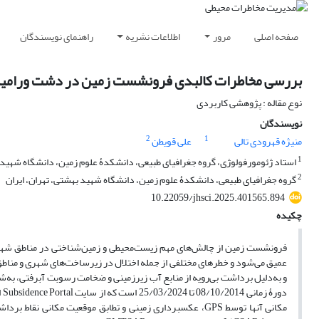
صفحه اصلی
مرور
اطلاعات نشریه
راهنمای نویسندگان
بررسی مخاطرات کالبدی فرونشست زمین در دشت ورامی
نوع مقاله : پژوهشی کاربردی
نویسندگان
2
1
منیژه قهرودی تالی
علی قویطن
1
استاد ژئومورفولوژی، گروه جغرافیای طبیعی، دانشکدۀ علوم زمین، دانشگاه شهید ب
2
گروه جغرافیای طبیعی، دانشکدۀ علوم زمین، دانشگاه شهید بهشتی، تهران، ایران
10.22059/jhsci.2025.401565.894
چکیده
فرونشست زمین از چالش‌های مهم زیست‌محیطی و زمین‌شناختی در مناطق شهری
عمیق می‌شود و خطرهای مختلفی از جمله اختلال در زیرساخت‌های شهری و مناطق
دو