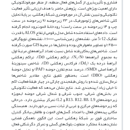
فشاری و تأثیرپذیری از گسل‌های فعال منطقه، از منظر مورفوتکتونیکی
دارای اهمیت ویژه‌ای است. پژوهش حاضر با هدف ارزیابی تأثیر فعالیت
تکتونیکی و تبیین نقش آن در مورفومتری شبکۀ زهکشی، بر پایۀ تحلیل
کمّی شاخص‌های ژئومورفیک در ۲۳ زیرحوضه (۹ زیرحوضه در سمت
چپ و ۱۴ زیرحوضه در سمت راست) رودخانۀ الموت‌رود انجام‌ گرفته
است. داده‌های استفاده‌شده شامل مدل رقومی ارتفاع ALOS با قدرت
تفکیک 5/12 متر، نقشه‌های زمین‌شناسی ۱:۱۰۰۰۰۰، نقشه‌های توپوگرافی
۱:۲۵۰۰۰ و تصاویر ماهواره‌ای بوده و تحلیل‌ها در محیط GIS صورت گرفته
است. شاخص‌های به‌کاررفته شامل نسبت تعداد آبراهه‌های مرتبۀ اول
به مجموع آبراهه‌ها (N₁/N)، تراکم زهکشی (Dd)، تراکم زهکشی
آبراهۀ درجه یک (Dd₁)، فرکانس زهکشی (Df)، شاخص سینوزیتۀ
آبراهۀ اصلی (SMD)، درصد عدم تقارن حوضه (PAF) و تمایل حوضۀ
زهکشی (DBO) است. به‌منظور تلفیق نتایج، مقادیر شاخص‌ها
نرمال‌سازی‌ شده و با روش طبقه‌بندی چارکی در چهار طبقۀ فعالیت (کم
تا خیلی زیاد) پهنه‌بندی شد. نتایج نشان می‌دهد که فعالیت تکتونیکی
در بخش‌های شرقی، جنوب شرقی و شمال شرقی حوضه (به‌ویژه
زیرحوضه‌های R13، R12، R8، L9 و L2) تمرکز بیشتری دارد، درحالی‌
که زیرحوضه‌های مرکزی و غربی از ثبات نسبی برخوردارند. همبستگی
مکانی پهنه‌های فعال با امتداد گسل‌های الموت و طالقان بیانگر کنترل
ساختاری قوی بر شبکۀ زهکشی است. این الگوی ناهمگن فضایی
نشان‌دهندۀ عملکرد متفاوت بلوک‌های گسلی و تمرکز دگرشکلی فعال