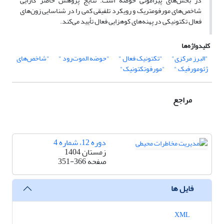
در بخش‌های پیرامونی حوضه است. نتایج پژوهش حاضر کارایی
شاخص‌های مورفومتریک و رویکرد تلفیقی کمی را در شناسایی زون‌های
فعال تکتونیکی در پهنه‌های کوهزایی فعال تأیید می‌کند.
کلیدواژه‌ها
"البرز مرکزی"
"تکتونیک فعال "
"حوضه الموت‌رود "
"شاخص‌های
ژئومورفیک "
"مورفوتکتونیک"
مراجع
دوره 12، شماره 4
زمستان 1404
صفحه
351-366
فایل ها
XML