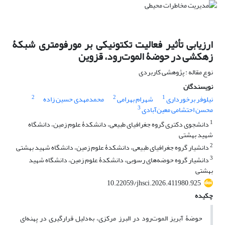
ارزیابی تأثیر فعالیت تکتونیکی بر مورفومتری شبکۀ
زهکشی در حوضۀ الموت‌رود، قزوین
نوع مقاله : پژوهشی کاربردی
نویسندگان
2
2
1
نیلوفر برخورداری
شهرام بهرامی
محمدمهدی حسین زاده
3
محسن احتشامی معین‌آبادی
1
دانشجوی دکتری گروه جغرافیای طبیعی، دانشکدۀ علوم زمین، دانشگاه
شهید بهشتی
2
دانشیار گروه جغرافیای طبیعی، دانشکدۀ علوم زمین، دانشگاه شهید بهشتی
3
دانشیار گروه حوضه‌های رسوبی، دانشکدۀ علوم زمین، دانشگاه شهید
بهشتی
10.22059/jhsci.2026.411980.925
چکیده
حوضۀ آبریز الموت‌رود در البرز مرکزی، به‌دلیل قرارگیری در پهنه‌ای