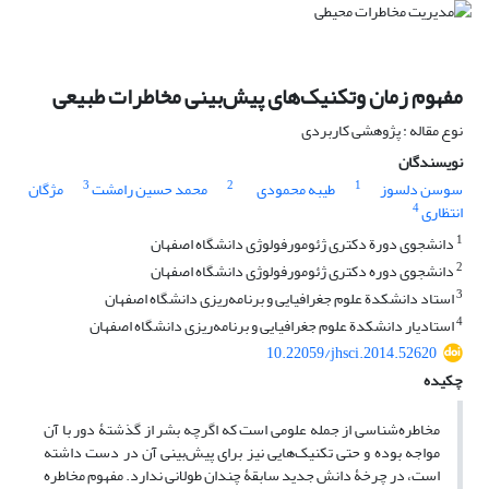
مفهوم زمان وتکنیک‌های پیش‌بینی مخاطرات طبیعی
نوع مقاله : پژوهشی کاربردی
نویسندگان
3
2
1
سوسن دلسوز
طیبه محمودی
محمد حسین رامشت
مژگان
4
انتظاری
1
دانشجوی دورة دکتری ژئومورفولوژی دانشگاه اصفهان
2
دانشجوی دوره دکتری ژئومورفولوژی دانشگاه اصفهان
3
استاد دانشکدة علوم جغرافیایی و برنامه‌ریزی دانشگاه اصفهان
4
استادیار دانشکدة علوم جغرافیایی و برنامه‌ریزی دانشگاه اصفهان
10.22059/jhsci.2014.52620
چکیده
مخاطره‌شناسی از جمله علومی است که اگرچه بشر از گذشتۀ دور با آن
مواجه بوده و حتی تکنیک‌هایی نیز برای پیش‌بینی آن در دست داشته
است، در چرخۀ دانش جدید سابقۀ چندان طولانی ندارد. مفهوم مخاطره