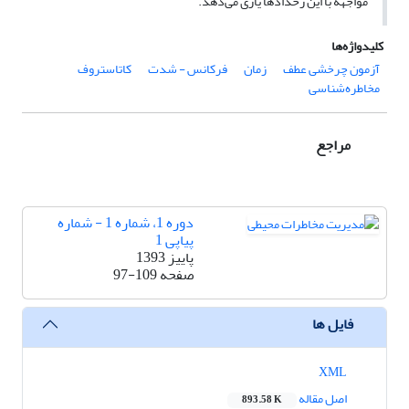
مواجهه با این رخدادها یاری می‌دهد.
کلیدواژه‌ها
آزمون چرخشی عطف
زمان
فرکانس - شدت
کاتاستروف
مخاطره‌شناسی
مراجع
دوره 1، شماره 1 - شماره
پیاپی 1
پاییز 1393
صفحه
97-109
فایل ها
XML
اصل مقاله
893.58 K