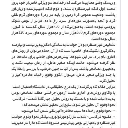
و ریسک وقتی معنا پیدا می‌کند که رخدادها دو ویژگی خاص از خود بروز
دهند: اول آنکه غیرمنتظره باشند، و دوم آنکه آسیب‌زننده و زیان‌آور
باشند. وضعیت عمومی کرۀ زمین را باید در زمرۀ دوره‌های گرم تلقی
کرد و آنچه به‌‌صورت دوره‌های سرد رخ داده، فراتر از نوعی شوک
برودتی نبوده است، به‌صورتی‌که از 750‌هزار سال گذشته تا کنون،
مجموع دوره‌های گرم 630‌هزار سال و مجموع دوره‌های سرد 120‌هزار
سال بوده است.
تشخیص غیرمنتظره بودن حوادث به‌‌سادگی امکان‌پذیر نیست و نیازمند
به‌کارگیری تکنیک‌های خاصی است که از آن جمله می‌توان از روش‌های
آماری نام برد. در این شیوه‌ها پیش‌فرض‌های خاصی برای داده‌ها در
نظر گرفته می‌شود، مانند اینکه متغیر عامل، از زمان تبعیت نکند یا
به‌‌تعبیری تصادفی باشد. پس از اثبات چنین فرضی، با بررسی رابطۀ یک
یا چند ویژگی متغیر عامل، می‌توان الگوی وقوع رخداد مخاطره‌آمیز را
تحلیل کرد.
در این مقاله که برگرفته از یک طرح تحقیقاتی در دانشگاه اصفهان است،
با واکاوی روش‌های آماری مانند آزمون چرخشی عطف، تصادفی بودن
پدیده اثبات شده و با تمسک به روش تحلیل چهارگانۀ شدت- فرکانس،
نحوۀ وقوع آن تحلیل می‌شود. نتایج این تحقیق نشان می‌دهد که:
- نحوۀ وقوع رخدادها سبب مخاطره‌آمیزتلقی شدن آنها می‌شود؛
- مفهوم فرکانس- شدت در ژئومورفولوژی، بیانگر نحوۀ وقوع حوادث
غیرمنتظره و به‌عبارتی نوعی پیش‌بینی مشروط است که ما را در مدیریت