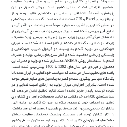
محصولات راهبردی کشاورزی بر منابع آبی و بیان راهبرد مطلوب
به‌منظور افزایش امنیت غذایی کشور است. روش تحقیق در این
پژوهش، آمیختۀ اکتشافی و مبتنی بر داده‌های فائو بوده و از
نرم‌افزارهای Excel و GIS استفاده شده است. گندم، نماد خودکفایی
در بخش کشاورزی کشور، به‌عنوان نمونۀ تحقیق انتخاب و تأثیر آن بر
منابع آبی بررسی شده است. برای بررسی وضعیت منابع آبی ایران از
داده های مرکز آمار ایران و وزارت نیرو و نیز جهت برسی تولید، مصرف،
واردات و صادرات گندم از داده‌های فائو استفاده شده است. میزان
خودکفایی در تولید گندم به وسیله دو فرمول ضریب خودکفایی و
وابستگی وارداتی محاسبه شده و آمار سری‌های زمانی تولید و مصرف
گندم با استفاده از روش ARIMA مدلسازی شده و تولید و مصرف این
محصول راهبردی طی سال‌های 1392 تا 1400 پیش‌بینی شده است.
یافته های تحقیق نشان می دهد که سیاست خودکفایی در ایران عمدتا با
یک نگاه سیاسی پیگیری شده و کمتر به پتانسیل های منابع طبیعی توجه
شده است. بنابراین افزایش میزان تولید به ارتقای امنیت غذایی و در
نتیجه توسعه پایدار منجر نشده است. نتایج تحقیق نشان می‌دهد که
سیاست‌های ناکارامد خودکفایی در تولید محصولات راهبردی کشاورزی
نه‌‌تنها به اهداف خود نرسیده، بلکه در صورت تأکید بر ادامۀ آنها،
مخاطرات جدیدی همچون تخریب منابع طبیعی را به‌همراه خواهد داشت.
از آثار شایان توجه این سیاست وضعیت نه‌چندان مطلوب بیشتر
دشت‌ها و آبخوان‌های کشور است. ازاین‌رو با توجه به توان‌ محیطی کشور
ضرورت دارد سیاست خودکفایی با سیاست تأمین پایدار مواد غذایی که