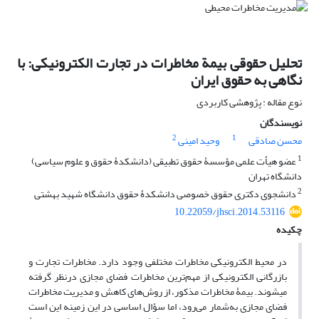
تحلیل حقوقی بیمة مخاطرات در تجارت الکترونیکی: با
نگاهی به حقوق ایران
نوع مقاله : پژوهشی کاربردی
نویسندگان
2
1
محسن صادقی
وحید امینی
1
عضو هیأت علمی مؤسسۀ حقوق تطبیقی (دانشکدۀ حقوق و علوم سیاسی)
دانشگاه تهران
2
دانشجوی دکتری حقوق خصوصی دانشکدۀ حقوق دانشگاه شهید بهشتی
10.22059/jhsci.2014.53116
چکیده
در محیط الکترونیکی مخاطرات مختلفی وجود دارد. مخاطرات تجارت و
بازرگانی الکترونیکی از مهم‌ترین مخاطرات فضای مجازی در‌نظر گرفته
می­شوند. بیمۀ مخاطرات مذکور، از روش‌های کاهش و مدیریت مخاطرات
فضای مجازی به‌شمار می‌رود، اما سؤال اساسی در این زمینه این است