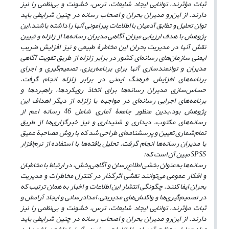
ثبات مؤثرند، توانایی ایجاد شایعات، ترس، خشونت و بی‌نظمی را نیز
دارند. از این‌رو مدیران بحران و اصحاب رسانه‌ در چنین شرایطی باید
توان تحلیل و تطابق آدمیان با اطلاعات پیرامونی آنها را داشته باشند.
این
پژوهش با هدف ارزیابی میزان آگاهی مدیران رسانه‌ها از زلزله و تبیین
نقش آنها در مدیریت بحران این مخاطرۀ طبیعی و نیز افزایش ضریب
ایمنی سازمان‌های رسانه‌ای کشور در برابر زلزله از طریق تقویت آگاهی
مدیران و توانمندسازی آنها برای برنامه‌ریزی، تصمیم‌گیری و اجرای
برنامه‌های افزایش فرهنگ ایمنی در برابر زلزله انجام گرفت.
حساس‌سازی مدیران رسانه‌ها برای اتخاذ رویکردها، راهبردها و
برنامه‌های اجرایی رسانه‌ای در مواجهه با زلزله از دیگر اهداف این
پژوهش بود.
بدین منظور جامعۀ آماری شامل 46 رسانه اعم از
رسانه‌های مکتوب، دیداری و شنیداری و نیز خبرگزاری‌ها از طریق
تمام‌شماری تعیین و پرسشنامه‌ای طراحی شد که با روش مصاحبۀ عمیق
با مدیران رسانه‌ها انجام گرفت. تحلیل یافته‌ها با استفاده از نرم‌افزار
SPSS
مبین آن است که:
رسانه‌ها به‌عنوان بخشی اطلاع‌رسان و آگاهی‌بخش، در ارتباط با مخاطبان
و افکار عمومی می‌توانند نقشی اثرگذار در کنترل مخاطرات و مدیریت
بحران ایفا کنند. چگونگی انتشار این اطلاعات و اخبار به همان ترتیب که
در تصمیم‌گیری‌ها و واکنش‌های مدیریتی، امدادرسانی و ایجاد آرامش و
ثبات مؤثرند، توانایی ایجاد شایعات، ترس، خشونت و بی‌نظمی را نیز
دارند. از این‌رو مدیران بحران و اصحاب رسانه‌ در چنین شرایطی باید