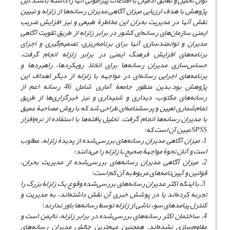
توان تحلیل و تطابق آدمیان با اطلاعات پیرامونی آنها را داشته باشند.
این
پژوهش با هدف ارزیابی میزان آگاهی مدیران رسانه‌ها از زلزله و تبیین
نقش آنها در مدیریت بحران این مخاطرۀ طبیعی و نیز افزایش ضریب
ایمنی سازمان‌های رسانه‌ای کشور در برابر زلزله از طریق تقویت آگاهی
مدیران و توانمندسازی آنها برای برنامه‌ریزی، تصمیم‌گیری و اجرای
برنامه‌های افزایش فرهنگ ایمنی در برابر زلزله انجام گرفت.
حساس‌سازی مدیران رسانه‌ها برای اتخاذ رویکردها، راهبردها و
برنامه‌های اجرایی رسانه‌ای در مواجهه با زلزله از دیگر اهداف این
پژوهش بود.
بدین منظور جامعۀ آماری شامل 46 رسانه اعم از
رسانه‌های مکتوب، دیداری و شنیداری و نیز خبرگزاری‌ها از طریق
تمام‌شماری تعیین و پرسشنامه‌ای طراحی شد که با روش مصاحبۀ عمیق
با مدیران رسانه‌ها انجام گرفت. تحلیل یافته‌ها با استفاده از نرم‌افزار
SPSS
مبین آن است که:
1. میزان آگاهی مدیران رسانه‌های بررسی‌شده از پدیدۀ زلزله، مطلوب
است و آنان نحوۀ مواجهۀ صحیح با زلزله را می‌دانند؛
2. میزان آگاهی مدیران رسانه‌های بررسی‌شده از مدیریت بحران،
قوانین و آیین‌نامه‌های مربوط به آن کم است؛
3. با اینکه اکثر مدیران رسانه‌های بررسی‌شده وقوع یک زلزلۀ بزرگ را
تجربه کرده‌اند یا در پوشش خبری آن نقش داشته‌اند، به مدیریت و
کنترل پیامدهای سوء ناشی از زلزله توسط رسانه‌ها باور ندارند؛
4. ساختمان اکثر رسانه‌های بررسی‌شده در برابر زلزله، ناایمن است و
مقاوم‌سازی نشده‌اند. همچنین مهم‌ترین چالش مدیران رسانه‌های