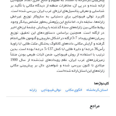
ارائه شده و در پی آن، مخاطرات منطقه از دیدگاه مکانی با تأکید بر
شناسایی و معرفی پتانسیل‌های لرزه‌ای غرب ایران بررسی شده است.
کاربرد توالی فیبوناچی برای دستیابی به سازوکار توزیع غیرخطی
زلزله‌ها، سابقه دارد، اما نتایج این پژوهش به‌طور مشخص بیانگر وجود
روابط مکانی بین زلزله‌های سدة گذشته با پیدایش چشمة لرزه‌ای اخیر
در ازگله است. همچنین براساس دستاوردهای این تحقیق، توزیع
پس‌لرزه‌های رویداد 3/7 ازگله در اشکال مارپیچی و گنومون طلایی انجام
گرفته و آرایش مکانی داده‌های کاتالوگ به‌شکل مثلث طلایی (با زاویة
رأس36 درجه) و دایرة طلایی (با کمان 5/137 درجه) بوده است. بدین
ترتیب با استفاده از روش فیبوناچی، ضمن اثبات طبیعی بودن منشأ
زمین‌لرزه‌های غرب ایران، نظم رویدادهای ثبت‌شده از سال 1900
میلادی تا کنون بررسی شده و شواهدی دال بر پیش‌بینی مکانی
زلزله‌های این استان ارائه شده ‌است.
کلیدواژه‌ها
استان کرمانشاه
الگوی مکانی
توالی فیبوناچی‌
زلزله
مراجع