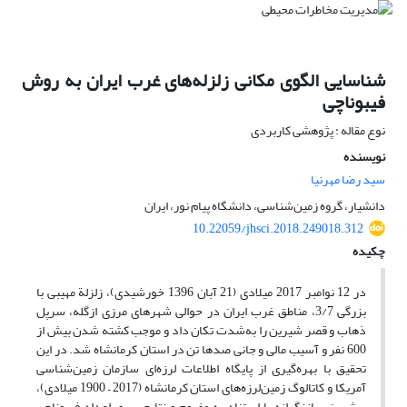
شناسایی الگوی مکانی زلزله‌های غرب ایران به روش
فیبوناچی
نوع مقاله : پژوهشی کاربردی
نویسنده
سید رضا مهرنیا
دانشیار، گروه زمین‌شناسی، دانشگاه پیام نور، ایران
10.22059/jhsci.2018.249018.312
چکیده
در 12 نوامبر 2017 میلادی (21 آبان 1396 خورشیدی)، زلزلة مهیبی با
بزرگی 3/7، مناطق غرب ایران در حوالی شهرهای مرزی ازگله، سرپل
ذهاب و قصر شیرین را به‌شدت تکان داد و موجب کشته شدن بیش از
600 نفر و آسیب مالی و جانی صدها تن در استان کرمانشاه شد. در این
تحقیق با بهره‌گیری از پایگاه اطلاعات لرزه‌ای سازمان زمین‌شناسی
آمریکا و کاتالوگ زمین‌لرزه‌های استان کرمانشاه (2017 – 1900 میلادی)،
پیش‌بینی بازنگرانه با استناد به مفهوم و نتایج سری اعداد فیبوناچی