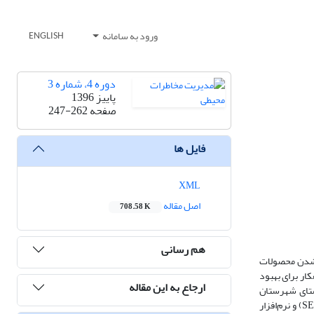
ورود به سامانه
ENGLISH
دوره 4، شماره 3
پاییز 1396
صفحه
247-262
فایل ها
XML
اصل مقاله
708.58 K
هم رسانی
م شدن محصولات
ار برای بهبود
ارجاع به این مقاله
شت است. روش پژوهش از نوع توصیفی- تحلیلی و پیمایشی است. جامعۀ آماری شامل 19622 N=کشاورز ساکن 15 روستای شهرستان
زرین‌دشت است‌. برای تجزیه‌و‌تحلیل داده‌ها، از نرم‌افزار spss و روش‌های آماری مانند همبستگی پیرسون و همچنین از رویکرد آماری مدلسازی معادلات ساختاری (SEM) و نرم‌افزار