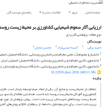
صفحه اصلی
مرور
اطلاعات نشریه
راهنمای نویسندگان
ارزیابی آثار سموم شیمیایی کشاورزی بر محیط زیست روس
نوع مقاله : پژوهشی کاربردی
نویسندگان
3
2
1
حمید برقی
آسیه حسنی‌نژاد
محسن شایان
1
دانشیار و عضو هیأت علمی جغرافیا و برنامه‌ریزی روستایی‌، دانشگاه اصفهان، اصفها
2
دانشجوی دکتری جغرافیا و برنامه‌ریزی روستایی، دانشگاه اصفهان، اصفهان، ایران
3
دانشجوی دکتری جغرافیا و برنامه‌ریزی روستایی، دانشگاه سیستان و بلوچستان، زا
10.22059/jhsci.2018.248113.306
چکیده
حفاظت از محیط زیست و منابع آن، یکی از ابعاد مهم توسعة پایدار است. افز
کشاورزی و آلودگی محیط زیست روستا شده است. هدف این مقاله از یک‌‌سو، بررس