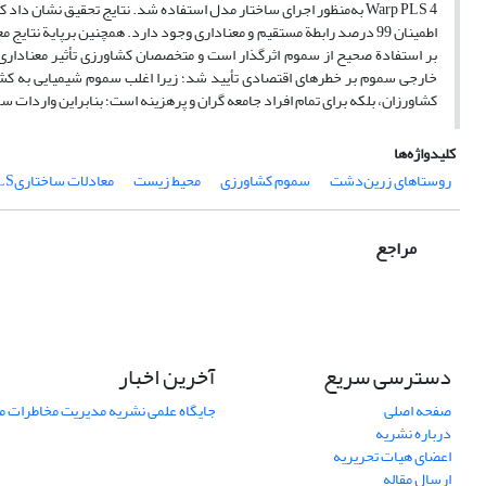
Warp PLS 4 به‌منظور اجرای ساختار مدل استفاده شد. نتایج تحقیق 
اطمینان 99 درصد رابطة مستقیم و معناداری وجود دارد. همچنین برپایة
بر استفادة صحیح از سموم اثرگذار است و متخصصان کشاورزی تأثیر معناداری
خارجی سموم بر خطرهای اقتصادی تأیید شد؛ زیرا اغلب سموم شیمیایی به کشور 
کشاورزان، بلکه برای تمام افراد جامعه گران و پر‌هزینه است؛ بنابراین واردات 
کلیدواژه‌ها
روستاهای زرین‌دشت
سموم کشاورزی
محیط زیست
‌معادلات ساختاریPLS))
مراجع
دسترسی سریع
آخرین اخبار
صفحه اصلی
جایگاه علمی نشریه مدیریت مخاطرات 
درباره نشریه
اعضای هیات تحریریه
ارسال مقاله