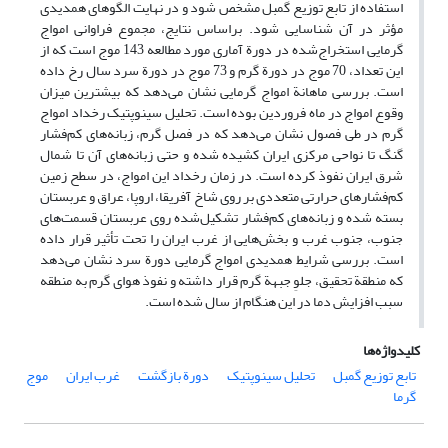
استفاده از تابع توزیع گمبل مشخص شود و در نهایت الگوهای همدیدی
مؤثر در آن شناسایی شود. براساس نتایج، مجموع فراوانی امواج
گرمایی استخراج‌شده در دورة آماری مورد مطالعه 143 موج است که از
این تعداد، 70 موج در دورة گرم و 73 موج در دورة سرد سال رخ‌ داده
است. بررسی ماهانة امواج گرمایی نشان می‌دهد که بیشترین میزان
وقوع امواج در ماه فروردین بوده است. تحلیل سینوپتیک رخداد امواج
گرم در طی فصول نشان می‌دهد که در فصل گرم، زبانه‌های کم‌فشار
گنگ تا نواحی مرکزی ایران کشیده شده و حتی زبانه‌های آن تا شمال
شرق ایران نفوذ کرده است. در زمان رخداد این امواج، در سطح زمین
کم‌فشارهای حرارتی متعددی بر روی شاخ آفریقا، اروپا، عراق و عربستان
بسته‌ شده و زبانه‌های کم‌فشار تشکیل‌شده روی عربستان قسمت‌های
جنوب، جنوب غرب و بخش‌هایی از غرب ایران را تحت تأثیر قرار داده
است. بررسی شرایط همدیدی امواج گرمایی دورة سرد نشان می‌دهد
که منطقة تحقیق، جلوِ جبهة گرم قرار داشته و نفوذ هوای گرم به منطقه
سبب افزایش دما در این هنگام از سال شده است.
کلیدواژه‌ها
تابع توزیع گمبل
تحلیل سینوپتیک
دورة بازگشت
غرب ‌ایران
موج
گرما