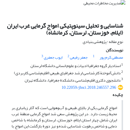
شناسایی و تحلیل سینوپتیکی امواج گرمایی غرب ایران
(ایلام، خوزستان، لرستان، کرمانشاه)
نوع مقاله : پژوهشی بنیادی
نویسندگان
3
2
1
مصطفی کرم پور
جعفر رفیعی
ایوب جعفری
1
استادیار گروه جغرافیا ادبیات و علوم انسانی دانشگاه لرستان
2
دانش‌آموختة کارشناسی ارشد جغرافیای طبیعی (اقلیم‌شناسی کاربردی)
3
دانشجوی دکتری اقلیم‌شناسی،دانشکدة جغرافیا، دانشگاه تهران
10.22059/jhsci.2018.246557.296
چکیده
امواج گرمایی یکی از بلایای طبیعی و آب‌و‌هوایی است که آثار زیانباری بر
محیط زیست دارد. در این پژوهش سعی شد امواج گرمایی منطقة غرب
ایران شامل چهار استان ایلام، خوزستان، لرستان و کرمانشاه با شاخص
دمایی و شاخص رطوبت شناسایی شده و نیز دورة بازگشت این امواج با