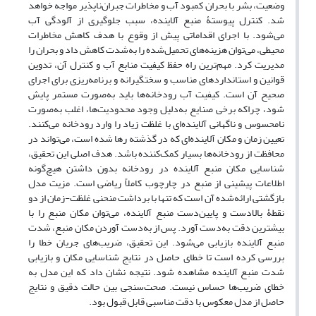
وضعیت، بشر با بحران کمبود آب و مخاطرات جبران‌ناپذیر مواجه خواهد
شد. کنترل پیوستۀ منبع آلاینده، سبب جلوگیری از آلودگی آب
می‌شود. با اجرای اقداماتی پیش از وقوع با هدف کاهش مخاطرات
محیطی، می‌توان هزینه‌های تحمیل‌شده را به‌شدت کاهش داد و بحران را
مدیریت کرد. مهم‌ترین راه حفظ کیفیت منابع آب و کنترل آن، تدوین
قوانین و استانداردهای مناسب و سختگیرانه و برنامه‌ریزی برای اجرای
صحیح آن است. کیفیت آب رودخانه‌ها باید به‌صورت مستمر پایش
شود، چراکه برخی صنایع به‌دلیل وجود محدودیت‌ها، اغلب به‌صورت
نامحسوس و ناگهانی آلاینده‌ای با غلظت زیاد را وارد رودخانه می‌کنند.
تعیین زمان و مکان آلاینده‌ای که در گذشته رها شده است، می‌تواند در
محافظت از رودخانه‌ها بسیار کمک‌کننده باشد. هدف اصلی این تحقیق،
شناسایی مکان منبع آلاینده در رودخانه بدون داشتن هیچ‌گونه
اطلاعات پیشینی از منبع در چارچوب کاملاً ریاضی است. مزیت مدل
بازگشتی ارائه‌شده آن است که تنها با برداشت منحنی غلظت-زمان از دو
نقطۀ بالادست و پایین‌دست منبع آلاینده، می‌توان مکان منبع را با
بیشترین دقت به‌دست آورد. پس از به‌دست آوردن مکان منبع، شدت
منبع آلاینده بازیابی می‌شود. این تحقیق، ضریب‌های جریان خطا را
بررسی کرده است تا خطای حاصل در نتایج شناسایی مکان و بازیابی
شدت منبع آلاینده مشاهده شود. نتیجه نشان داد که این مدل به
خطای ضریب‌ها حساس نیست. صحت‌سنجی بین حالت دقیق و نتایج
حاصل‌ از مدل معکوس با دقت مناسبی قابل قبول بود.